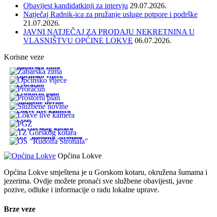
Obavijest kandidatkinji za intervju
29.07.2026.
Natječaj Radnik-ica za pružanje usluge potpore i podrške
21.07.2026.
JAVNI NATJEČAJ ZA PRODAJU NEKRETNINA U
VLASNIŠTVU OPĆINE LOKVE
06.07.2026.
Korisne veze
Žabarska zima
Općinsko vijeće
Proračun
Prostorni plan
Službene novine
Lokve live kamera
PGŽ
TZ Gorskog kotara
OŠ "Rudolfa Strohala"
Općina Lokve
Općina Lokve smještena je u Gorskom kotaru, okružena šumama i
jezerima. Ovdje možete pronaći sve službene obavijesti, javne
pozive, odluke i informacije o radu lokalne uprave.
Brze veze