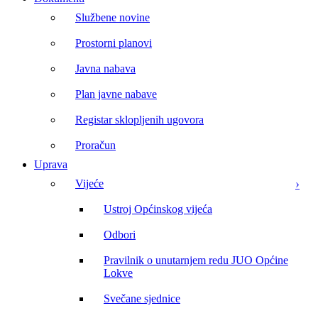
Službene novine
Prostorni planovi
Javna nabava
Plan javne nabave
Registar sklopljenih ugovora
Proračun
Uprava
Vijeće
Ustroj Općinskog vijeća
Odbori
Pravilnik o unutarnjem redu JUO Općine
Lokve
Svečane sjednice