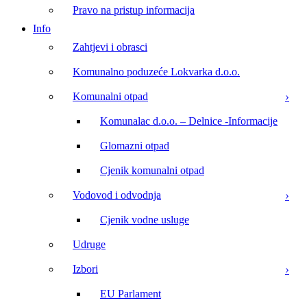
Pravo na pristup informacija
Info
Zahtjevi i obrasci
Komunalno poduzeće Lokvarka d.o.o.
Komunalni otpad
Komunalac d.o.o. – Delnice -Informacije
Glomazni otpad
Cjenik komunalni otpad
Vodovod i odvodnja
Cjenik vodne usluge
Udruge
Izbori
EU Parlament