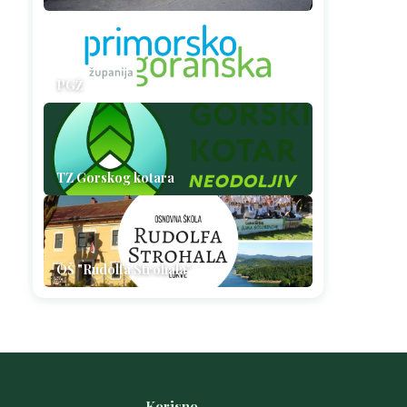
PGŽ
TZ Gorskog kotara
OŠ "Rudolfa Strohala"
Korisno