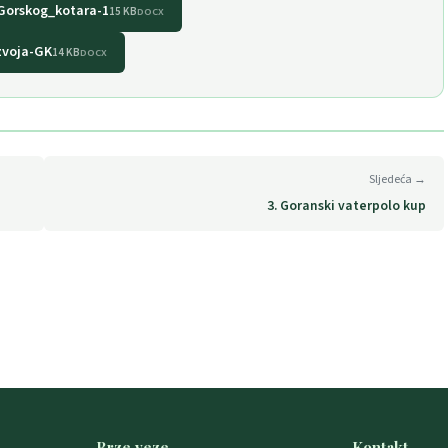
-Gorskog_kotara-1
15 KB
DOCX
zvoja-GK
14 KB
DOCX
Sljedeća →
3. Goranski vaterpolo kup
Brze veze
Kontakt