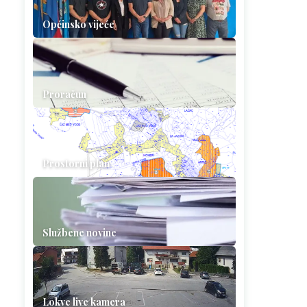
Općinsko vijeće
Proračun
Prostorni plan
Službene novine
Lokve live kamera