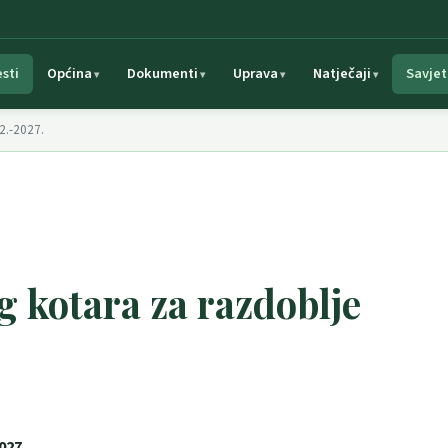
esti
Općina
Dokumenti
Uprava
Natječaji
Savjet
2.-2027.
g kotara za razdoblje
027.