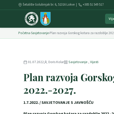
Šetalište Golubinjak br. 6, 51316 Lokve |
+385 51 549 517
Vij
Početna
›
Savjetovanje
›
Plan razvoja Gorskog kotara za razdoblje 202
01.07.2022
Doris Kolar
Savjetovanje
,
Vijesti
Plan razvoja Gorsko
2022.-2027.
1.7.2022. / SAVJETOVANJE S JAVNOŠĆU
Plan razvoja Gorskog kotara za razdoblje 2022.-2