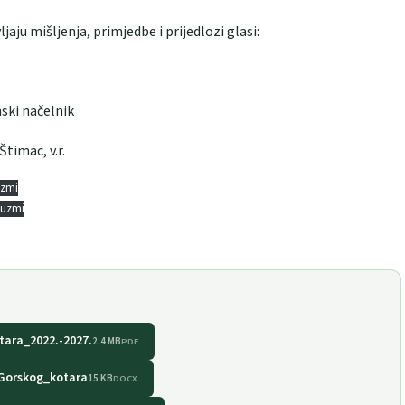
aju mišljenja, primjedbe i prijedlozi glasi:
lnik
.r.
uzmi
euzmi
tara_2022.-2027.
2.4 MB
PDF
-Gorskog_kotara
15 KB
DOCX