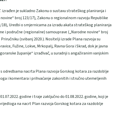
. izrađen je sukladno Zakonu o sustavu strateškog planiranja i
 novine“ broj 123/17), Zakonu o regionalnom razvoju Republike
/18), Uredbi o smjernicama za izradu akata strateškog planiranja
alne i područne (regionalne) samouprave („Narodne novine“ broj
Priručniku (svibanj 2020.). Nositelji izrade Plana razvoja su
avice, Fužine, Lokve, Mrkopalj, Ravna Gora i Skrad, dok je javna
oranske županije“ izrađivač, u suradnji s angažiranim vanjskim
i s odredbama nacrta Plana razvoja Gorskog kotara za razdoblje
loga i komentara i prihvaćanje zakonitih i stručno utemeljenih
.07.2022. godine i traje zaključno do 01.08.2022. godine, koji je
i prijedloga na nacrt Plan razvoja Gorskog kotara za razdoblje