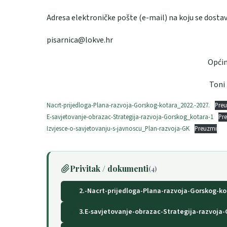
Adresa elektroničke pošte (e-mail) na koju se dostavlj
pisarnica@lokve.hr
Općinski nače
Toni Štimac, v
Nacrt-prijedloga-Plana-razvoja-Gorskog-kotara_2022.-2027.
Pre
E-savjetovanje-obrazac-Strategija-razvoja-Gorskog_kotara-1
Pr
Izvjesce-o-savjetovanju-s-javnoscu_Plan-razvoja-GK
Preuzmi
Privitak / dokumenti
(4)
2.-Nacrt-prijedloga-Plana-razvoja-Gorskog-ko
3.E-savjetovanje-obrazac-Strategija-razvoja