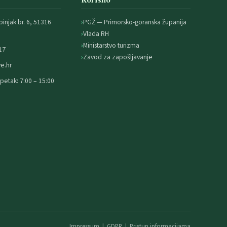
binjak br. 6, 51316
PGŽ — Primorsko-goranska županija
Vlada RH
Ministarstvo turizma
17
Zavod za zapošljavanje
e.hr
petak: 7:00 – 15:00
Impressum
|
GDPR
|
Pristup informacijama