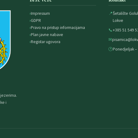
Impressum
📍
Šetalište Golu
GDPR
Lokve
Pravo na pristup informacijama
📞
+385 51 549 5
Plan javne nabave
✉
pisarnica@lokv
Registar ugovora
🕐
Ponedjeljak – 
 jezerima.
ke i