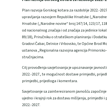
Plan razvoja Gorskog kotara za razdoblje 2022.-2027
upravljanja razvojem Republike Hrvatske („Narodne
Hrvatske („Narodne novine“ broj 147/14, 123/17, 118
od nacionalnog značaja i od značaja za jedinice lok
89/18), Priručniku o strateškom planiranju i Dodatku 
Gradovi Čabar, Delnice i Vrbovsko, te Općine Brod Mor
ustanova „Regionalna razvojna agencija Primorsko-g
stručnjacima.
Cilj provođenja savjetovanja je upoznavanje javnost
2022.-2027., te mogućnost dostave primjedbi, prijed
primjedbi, prijedloga i komentara.
Savjetovanje sa zainteresiranom javnošću započinje 01
ujedno i krajnji rok za dostavu mišljenja, primjedbi 
2022.-2027.