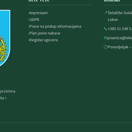
Impressum
📍
Šetalište Golu
GDPR
Lokve
Pravo na pristup informacijama
📞
+385 51 549 5
Plan javne nabave
✉
pisarnica@lokv
Registar ugovora
🕐
Ponedjeljak – 
 jezerima.
ke i