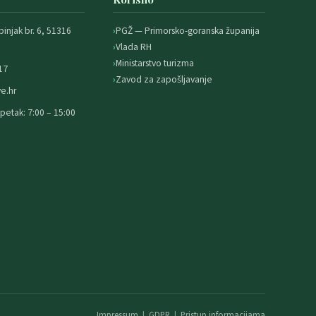
binjak br. 6, 51316
PGŽ — Primorsko-goranska županija
Vlada RH
Ministarstvo turizma
17
Zavod za zapošljavanje
e.hr
petak: 7:00 – 15:00
Impressum
|
GDPR
|
Pristup informacijama