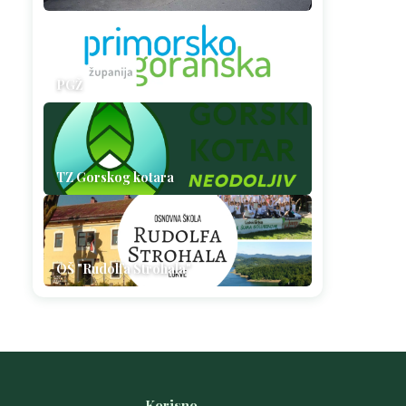
PGŽ
TZ Gorskog kotara
OŠ "Rudolfa Strohala"
Korisno