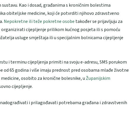
m sustavu. Kao i dosad, građanima s kroničnim bolestima
nika obiteljske medicine, koji će potvrditi njihovo zdravstveno
ja.
Nepokretne ili teže pokretne osobe
također se prijavljuju za
e organizirati cijepljenje prilikom kućnog posjeta ili s pomoću
atelja usluge smještaja ili u specijalnim bolnicama cijepljenje
stu i terminu cijepljenja primiti na svoju e-adresu, SMS porukom
sobe od 65 godina i više imaju prednost pred osobama mlađe životne
ke medicine, osobito za kronične bolesnike, u
Županijskim
ovno cijepljenje.
 nadograđivati i prilagođavati potrebama građana i zdravstvenih