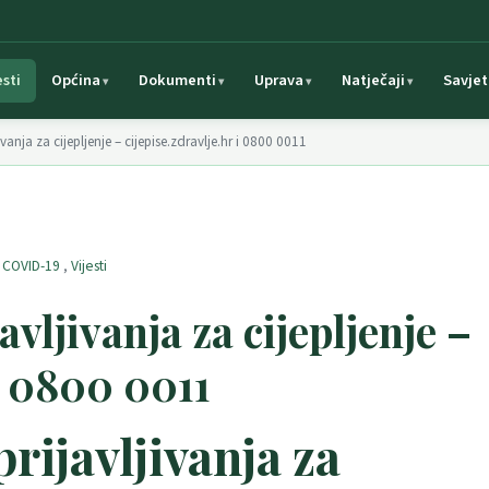
esti
Općina
Dokumenti
Uprava
Natječaji
Savjet
vanja za cijepljenje – cijepise.zdravlje.hr i 0800 0011
s COVID-19
,
Vijesti
vljivanja za cijepljenje –
 i 0800 0011
rijavljivanja za