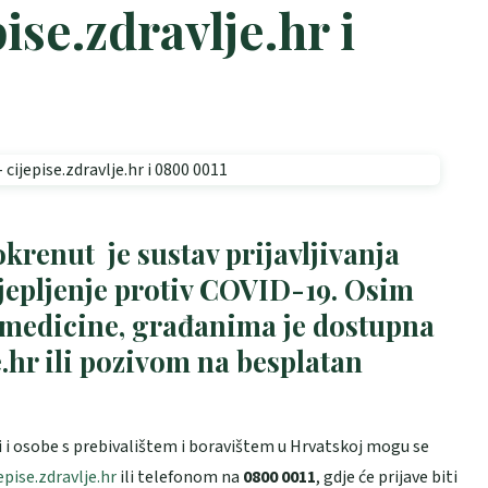
pise.zdravlje.hr i
krenut je sustav prijavljivanja
jepljenje protiv COVID-19. Osim
e medicine
, građanima je dostupna
e.hr
ili pozivom na besplatan
ani i osobe s prebivalištem i boravištem u Hrvatskoj mogu se
epise.zdravlje.hr
ili telefonom na
0800 0011
, gdje će prijave biti