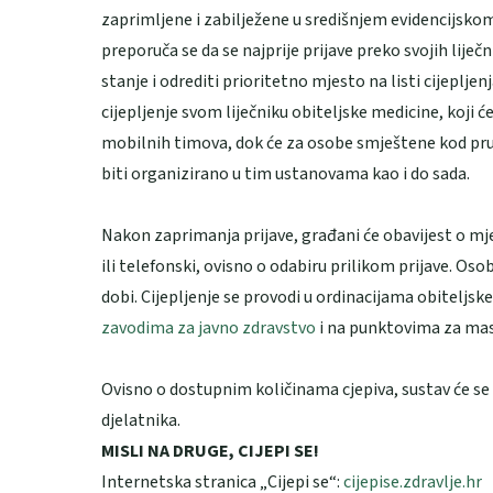
zaprimljene i zabilježene u središnjem evidencijsko
preporuča se da se najprije prijave preko svojih liječ
stanje i odrediti prioritetno mjesto na listi cijepljen
cijepljenje svom liječniku obiteljske medicine, koji ć
mobilnih timova, dok će za osobe smještene kod pruž
biti organizirano u tim ustanovama kao i do sada.
Nakon zaprimanja prijave, građani će obavijest o mje
ili telefonski, ovisno o odabiru prilikom prijave. O
dobi. Cijepljenje se provodi u ordinacijama obiteljs
zavodima za javno zdravstvo
i na punktovima za mas
Ovisno o dostupnim količinama cjepiva, sustav će se
djelatnika.
MISLI NA DRUGE, CIJEPI SE!
Internetska stranica „Cijepi se“:
cijepise.zdravlje.hr