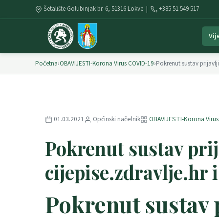
Šetalište Golubinjak br. 6, 51316 Lokve |
+385 51 549 517
Vij
Početna
›
OBAVIJESTI-Korona Virus COVID-19
›
Pokrenut sustav prijavlji
01.03.2021
Općinski načelnik
OBAVIJESTI-Korona Viru
Pokrenut sustav prija
cijepise.zdravlje.hr
Pokrenut sustav p