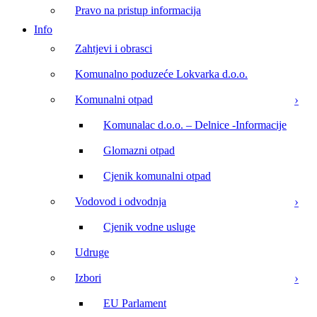
Pravo na pristup informacija
Info
Zahtjevi i obrasci
Komunalno poduzeće Lokvarka d.o.o.
Komunalni otpad
Komunalac d.o.o. – Delnice -Informacije
Glomazni otpad
Cjenik komunalni otpad
Vodovod i odvodnja
Cjenik vodne usluge
Udruge
Izbori
EU Parlament