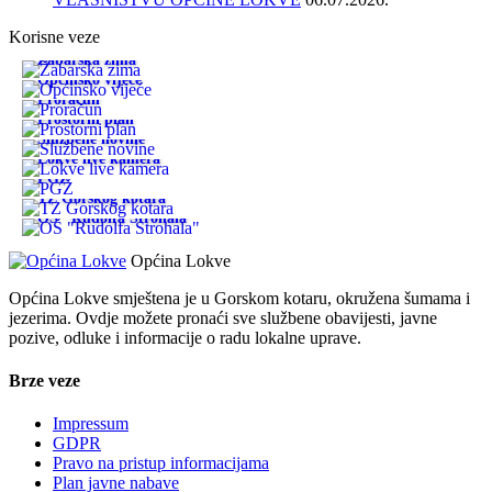
Korisne veze
Žabarska zima
Općinsko vijeće
Proračun
Prostorni plan
Službene novine
Lokve live kamera
PGŽ
TZ Gorskog kotara
OŠ "Rudolfa Strohala"
Općina Lokve
Općina Lokve smještena je u Gorskom kotaru, okružena šumama i
jezerima. Ovdje možete pronaći sve službene obavijesti, javne
pozive, odluke i informacije o radu lokalne uprave.
Brze veze
Impressum
GDPR
Pravo na pristup informacijama
Plan javne nabave