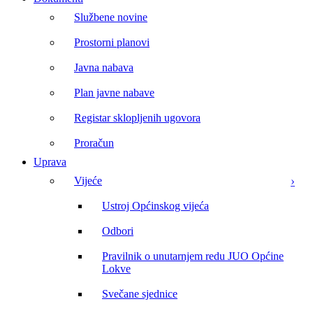
Službene novine
Prostorni planovi
Javna nabava
Plan javne nabave
Registar sklopljenih ugovora
Proračun
Uprava
Vijeće
Ustroj Općinskog vijeća
Odbori
Pravilnik o unutarnjem redu JUO Općine
Lokve
Svečane sjednice