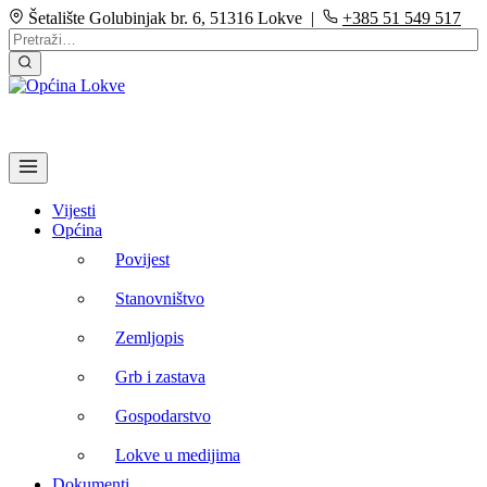
Šetalište Golubinjak br. 6, 51316 Lokve |
+385 51 549 517
Vijesti
Općina
Povijest
Stanovništvo
Zemljopis
Grb i zastava
Gospodarstvo
Lokve u medijima
Dokumenti