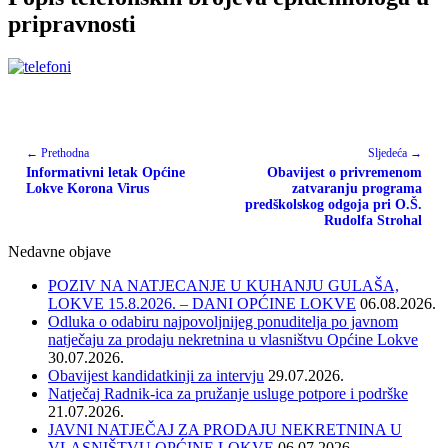
pripravnosti
← Prethodna
Sljedeća →
Informativni letak Općine
Obavijest o privremenom
Lokve Korona Virus
zatvaranju programa
predškolskog odgoja pri O.Š.
Rudolfa Strohal
Nedavne objave
POZIV NA NATJECANJE U KUHANJU GULAŠA,
LOKVE 15.8.2026. – DANI OPĆINE LOKVE
06.08.2026.
Odluka o odabiru najpovoljnijeg ponuditelja po javnom
natječaju za prodaju nekretnina u vlasništvu Općine Lokve
30.07.2026.
Obavijest kandidatkinji za intervju
29.07.2026.
Natječaj Radnik-ica za pružanje usluge potpore i podrške
21.07.2026.
JAVNI NATJEČAJ ZA PRODAJU NEKRETNINA U
VLASNIŠTVU OPĆINE LOKVE
06.07.2026.