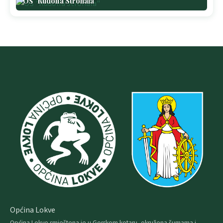
OŠ "Rudolfa Strohala"
Općina Lokve
Općina Lokve smještena je u Gorskom kotaru, okružena šumama i