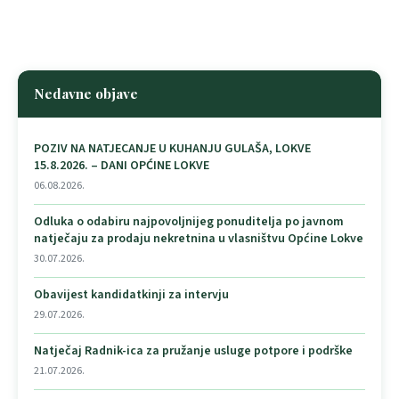
Nedavne objave
POZIV NA NATJECANJE U KUHANJU GULAŠA, LOKVE
15.8.2026. – DANI OPĆINE LOKVE
06.08.2026.
Odluka o odabiru najpovoljnijeg ponuditelja po javnom
natječaju za prodaju nekretnina u vlasništvu Općine Lokve
30.07.2026.
Obavijest kandidatkinji za intervju
29.07.2026.
Natječaj Radnik-ica za pružanje usluge potpore i podrške
21.07.2026.