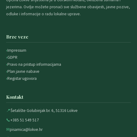
jezerima. Ovdje možete pronaći sve službene obavijesti, javne pozive,
odluke i informacije o radu lokalne uprave.
Brze veze
Impressum
GDPR
Pravo na pristup informacijama
Plan javne nabave
Registar ugovora
Kontakt
📍
Šetalište Golubinjak br. 6, 51316 Lokve
📞
+385 51 549 517
✉
pisarnica@lokve.hr