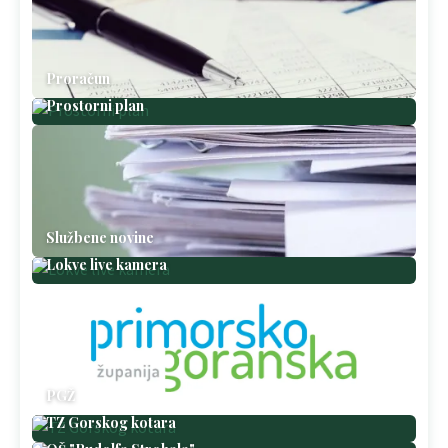
Proračun
Prostorni plan
Službene novine
Lokve live kamera
PGŽ
TZ Gorskog kotara