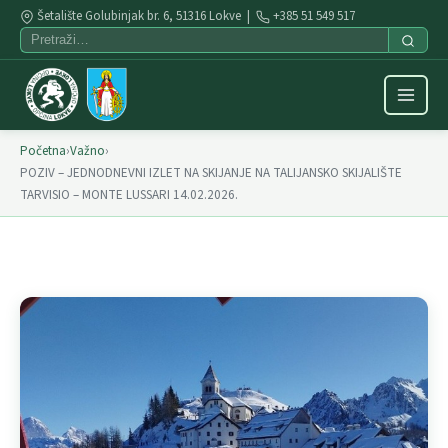
Šetalište Golubinjak br. 6, 51316 Lokve |
+385 51 549 517
Početna
›
Važno
›
POZIV – JEDNODNEVNI IZLET NA SKIJANJE NA TALIJANSKO SKIJALIŠTE
TARVISIO – MONTE LUSSARI 14.02.2026.