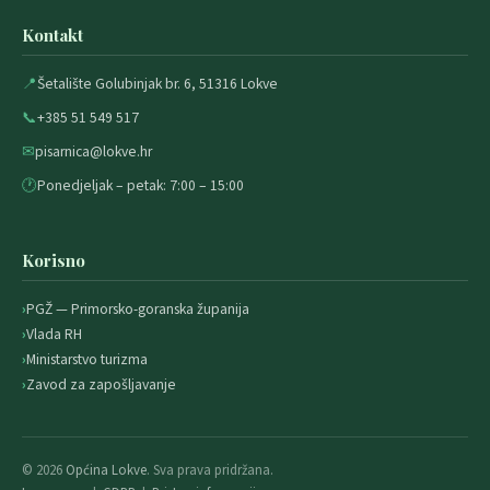
Kontakt
📍
Šetalište Golubinjak br. 6, 51316 Lokve
📞
+385 51 549 517
✉
pisarnica@lokve.hr
🕐
Ponedjeljak – petak: 7:00 – 15:00
Korisno
PGŽ — Primorsko-goranska županija
Vlada RH
Ministarstvo turizma
Zavod za zapošljavanje
© 2026
Općina Lokve
. Sva prava pridržana.