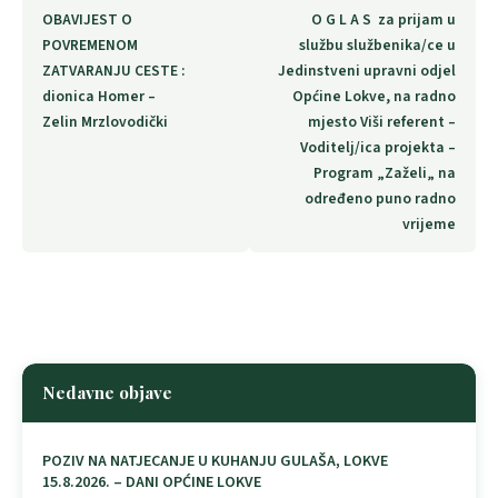
OBAVIJEST O
O G L A S za prijam u
POVREMENOM
službu službenika/ce u
ZATVARANJU CESTE :
Jedinstveni upravni odjel
dionica Homer –
Općine Lokve, na radno
Zelin Mrzlovodički
mjesto Viši referent –
Voditelj/ica projekta –
Program „Zaželi„ na
određeno puno radno
vrijeme
Nedavne objave
POZIV NA NATJECANJE U KUHANJU GULAŠA, LOKVE
15.8.2026. – DANI OPĆINE LOKVE