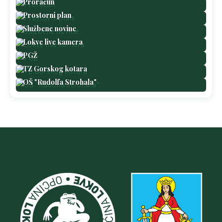
Proračun
Prostorni plan
Službene novine
Lokve live kamera
PGŽ
TZ Gorskog kotara
OŠ "Rudolfa Strohala"