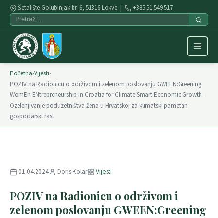
Šetalište Golubinjak br. 6, 51316 Lokve |
+385 51 549 517
Početna
›
Vijesti
›
POZIV na Radionicu o održivom i zelenom poslovanju GWEEN:Greening
WomEn ENtrepreneurship in Croatia for Climate Smart Economic Growth –
Ozelenjivanje poduzetništva žena u Hrvatskoj za klimatski pametan
gospodarski rast
01.04.2024
Doris Kolar
Vijesti
POZIV na Radionicu o održivom i
zelenom poslovanju GWEEN:Greening