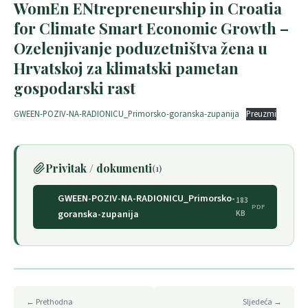
WomEn ENtrepreneurship in Croatia
for Climate Smart Economic Growth –
Ozelenjivanje poduzetništva žena u
Hrvatskoj za klimatski pametan
gospodarski rast
GWEEN-POZIV-NA-RADIONICU_Primorsko-goranska-zupanija
Preuzmi
Privitak / dokumenti
(1)
GWEEN-POZIV-NA-RADIONICU_Primorsko-
183
PDF
goranska-zupanija
KB
← Prethodna
Sljedeća →