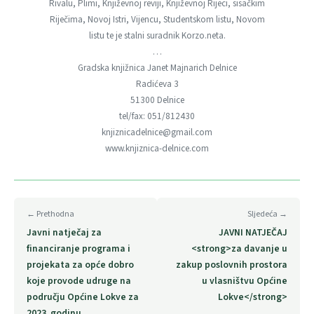
Rivalu, Plimi, Književnoj reviji, Književnoj Rijeci, sisačkim
Riječima, Novoj Istri, Vijencu, Studentskom listu, Novom
listu te je stalni suradnik Korzo.neta.
…
Gradska knjižnica Janet Majnarich Delnice
Radićeva 3
51300 Delnice
tel/fax: 051/812430
knjiznicadelnice@gmail.com
www.knjiznica-delnice.com
← Prethodna
Sljedeća →
Javni natječaj za
JAVNI NATJEČAJ
financiranje programa i
<strong>za davanje u
projekata za opće dobro
zakup poslovnih prostora
koje provode udruge na
u vlasništvu Općine
području Općine Lokve za
Lokve</strong>
2023. godinu.