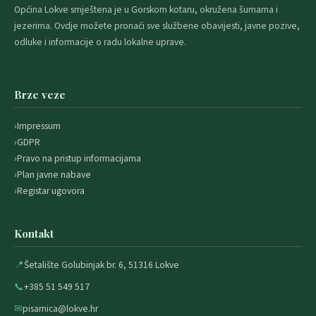
Općina Lokve smještena je u Gorskom kotaru, okružena šumama i
jezerima. Ovdje možete pronaći sve službene obavijesti, javne pozive,
odluke i informacije o radu lokalne uprave.
Brze veze
Impressum
GDPR
Pravo na pristup informacijama
Plan javne nabave
Registar ugovora
Kontakt
📍
Šetalište Golubinjak br. 6, 51316 Lokve
📞
+385 51 549 517
✉
pisarnica@lokve.hr