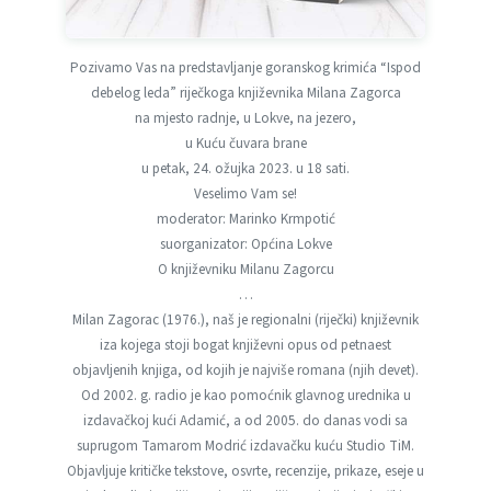
Pozivamo Vas na predstavljanje goranskog krimića “Ispod
debelog leda” riječkoga književnika Milana Zagorca
na mjesto radnje, u Lokve, na jezero,
u Kuću čuvara brane
u petak, 24. ožujka 2023. u 18 sati.
Veselimo Vam se!
moderator: Marinko Krmpotić
suorganizator: Općina Lokve
O književniku Milanu Zagorcu
…
Milan Zagorac (1976.), naš je regionalni (riječki) književnik
iza kojega stoji bogat književni opus od petnaest
objavljenih knjiga, od kojih je najviše romana (njih devet).
Od 2002. g. radio je kao pomoćnik glavnog urednika u
izdavačkoj kući Adamić, a od 2005. do danas vodi sa
suprugom Tamarom Modrić izdavačku kuću Studio TiM.
Objavljuje kritičke tekstove, osvrte, recenzije, prikaze, eseje u