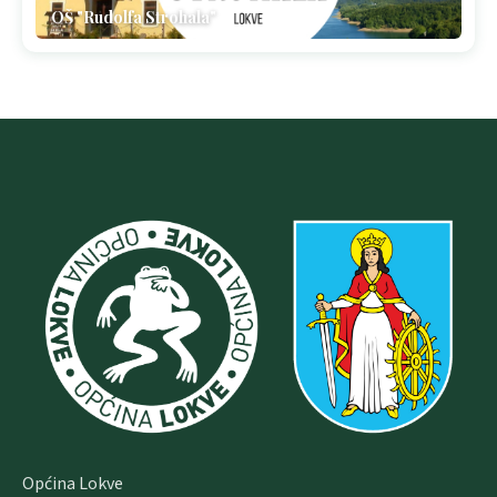
OŠ "Rudolfa Strohala"
Općina Lokve