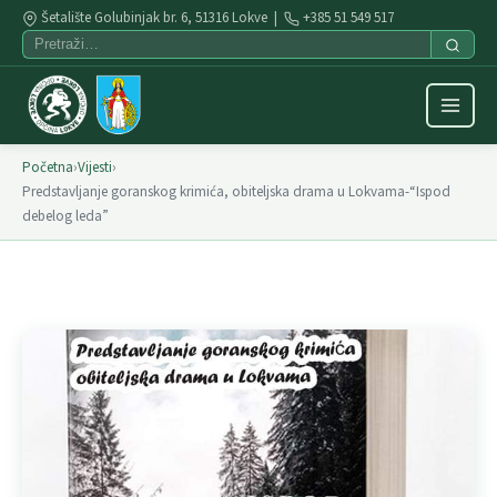
Šetalište Golubinjak br. 6, 51316 Lokve |
+385 51 549 517
Početna
›
Vijesti
›
Predstavljanje goranskog krimića, obiteljska drama u Lokvama-“Ispod
debelog leda”