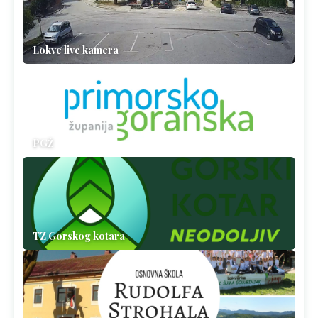
Lokve live kamera
PGŽ
TZ Gorskog kotara