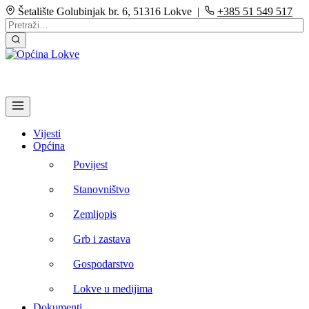
Šetalište Golubinjak br. 6, 51316 Lokve |
+385 51 549 517
Vijesti
Općina
Povijest
Stanovništvo
Zemljopis
Grb i zastava
Gospodarstvo
Lokve u medijima
Dokumenti