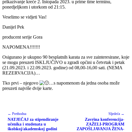
prikazivanje kreće 2. listopada 2023. u prime time terminu,
ponedjeljkom i utorkom od 21:15.
Veselimo se vidjeti Vas!
Danijel Pek
producent serije Gora
NAPOMENA!!!!!!!
Osigurano je ukupno 90 besplatnih karata za sve zainteresirane, koje
se mogu preuzeti ISKLJUČIVO u zgradi općini u četvrtak i petak
(21.09.2023. i 22.09.2023. godine) od 08,00-16,00 sati. (NEMA
REZERVACIJA)…
Tko prvi – njegovo
…s napomenom da jedna osoba može
preuzeti najviše dvije karte.
← Prethodna
Sljedeća →
NATJEČAJ za stipendiranje
Završna konferencija-
učenika i studenata u
ZAŽELI-PROGRAM
školskoj/akademskoj godini
ZAPOŠLJAVANJA ŽENA-