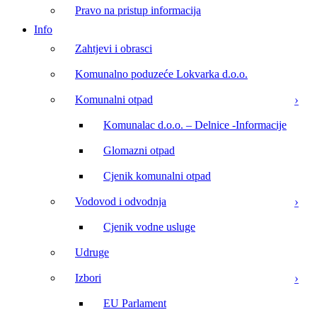
Pravo na pristup informacija
Info
Zahtjevi i obrasci
Komunalno poduzeće Lokvarka d.o.o.
Komunalni otpad
Komunalac d.o.o. – Delnice -Informacije
Glomazni otpad
Cjenik komunalni otpad
Vodovod i odvodnja
Cjenik vodne usluge
Udruge
Izbori
EU Parlament