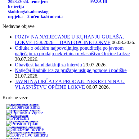
2023./2024. temeljem
FAZA III
kriterija
školskog/akademskog
uspjeha – 2 učenika/studenta
Nedavne objave
POZIV NA NATJECANJE U KUHANJU GULAŠA,
LOKVE 15.8.2026. – DANI OPĆINE LOKVE
06.08.2026.
Odluka o odabiru najpovoljnijeg ponuditelja po javnom
natječaju za prodaju nekretnina u vlasništvu Općine Lokve
30.07.2026.
Obavijest kandidatkinji za intervju
29.07.2026.
Natječaj Radnik-ica za pružanje usluge potpore i podrške
21.07.2026.
JAVNI NATJEČAJ ZA PRODAJU NEKRETNINA U
VLASNIŠTVU OPĆINE LOKVE
06.07.2026.
Korisne veze
Žabarska zima
Općinsko vijeće
Proračun
Prostorni plan
Službene novine
Lokve live kamera
PGŽ