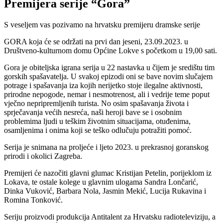
Premijera serije “Gora”
S veseljem vas pozivamo na hrvatsku premijeru dramske serije
GORA koja će se održati na prvi dan jeseni, 23.09.2023. u
Društveno-kulturnom domu Općine Lokve s početkom u 19,00 sati.
Gora je obiteljska igrana serija u 22 nastavka u čijem je središtu tim
gorskih spašavatelja. U svakoj epizodi oni se bave novim slučajem
potrage i spašavanja iza kojih nerijetko stoje ilegalne aktivnosti,
prirodne nepogode, nemar i nesmotrenost, ali i vedrije teme poput
vječno nepripremljenih turista. No osim spašavanja života i
sprječavanja većih nesreća, naši heroji bave se i osobnim
problemima ljudi u teškim životnim situacijama, otuđenima,
osamljenima i onima koji se teško odlučuju potražiti pomoć.
Serija je snimana na proljeće i ljeto 2023. u prekrasnoj goranskog
prirodi i okolici Zagreba.
Premijeri će nazočiti glavni glumac Kristijan Petelin, porijeklom iz
Lokava, te ostale kolege u glavnim ulogama Sandra Lončarić,
Dinka Vuković, Barbara Nola, Jasmin Mekić, Lucija Rukavina i
Romina Tonković.
Seriju proizvodi produkcija Antitalent za Hrvatsku radioteleviziju, a