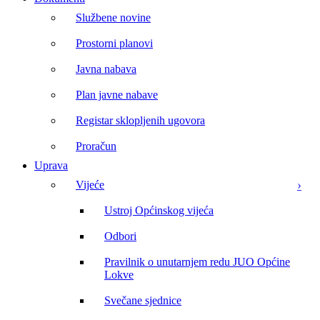
Službene novine
Prostorni planovi
Javna nabava
Plan javne nabave
Registar sklopljenih ugovora
Proračun
Uprava
Vijeće
Ustroj Općinskog vijeća
Odbori
Pravilnik o unutarnjem redu JUO Općine
Lokve
Svečane sjednice