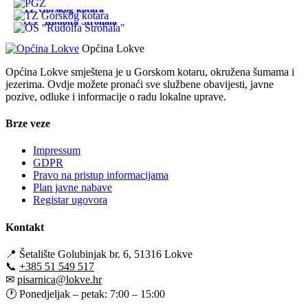
TZ Gorskog kotara
OŠ "Rudolfa Strohala"
Općina Lokve
Općina Lokve smještena je u Gorskom kotaru, okružena šumama i
jezerima. Ovdje možete pronaći sve službene obavijesti, javne
pozive, odluke i informacije o radu lokalne uprave.
Brze veze
Impressum
GDPR
Pravo na pristup informacijama
Plan javne nabave
Registar ugovora
Kontakt
📍
Šetalište Golubinjak br. 6, 51316 Lokve
📞
+385 51 549 517
✉
pisarnica@lokve.hr
🕐
Ponedjeljak – petak: 7:00 – 15:00