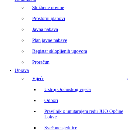
Službene novine
Prostorni planovi
Javna nabava
Plan javne nabave
Registar sklopljenih ugovora
Proračun
Uprava
Vijeće
Ustroj Općinskog vijeća
Odbori
Pravilnik o unutarnjem redu JUO Općine
Lokve
Svečane sjednice