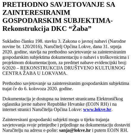
PRETHODNO SAVJETOVANJE SA
ZAINTERESIRANIM
GOSPODARSKIM SUBJEKTIMA-
Rekonstrukcija DKC “Žaba”
Sukladno članku 198. stavku 3. Zakona o javnoj nabavi (Narodne
novine br. 120/2016), Naručitelj Općina Lokve, dana 31. srpnja
2020. godine, stavlja na prethodno savjetovanje sa zainteresiranim
gospodarskim subjektima dokumentaciju o nabavi s troškovnicima i
projektnom dokumentacijom, za predmet nabave evidencijski broj:
6/2020 – REKONSTRUKCIJA DRUŠTVENO KULTURNOG
CENTRA ŽABA U LOKVAMA.
Prethodno savjetovanje sa zainteresiranim gospodarskim subjektima
trajat će do 6. kolovoza 2020. godine.
Dokumentacija je dostupna na internet stranicama Elektroničkog
oglasnika javne nabave Republike Hrvatske (EOJN RH) i na
internet stranici Naručitelja Općina Lokve:
www.lokve.hr
.
Zainteresirani gospodarski subjekti mogu u tijeku trajanja
savjetovanja svoje primjedbe i prijedloge na dokumentaciju dostaviti
Naručitelju na adresu e-pošte:
sanja@lokve.hr
i putem EOJN RH.