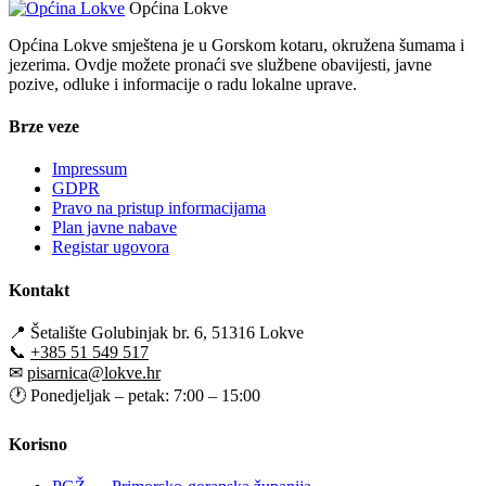
Općina Lokve
Općina Lokve smještena je u Gorskom kotaru, okružena šumama i
jezerima. Ovdje možete pronaći sve službene obavijesti, javne
pozive, odluke i informacije o radu lokalne uprave.
Brze veze
Impressum
GDPR
Pravo na pristup informacijama
Plan javne nabave
Registar ugovora
Kontakt
📍
Šetalište Golubinjak br. 6, 51316 Lokve
📞
+385 51 549 517
✉
pisarnica@lokve.hr
🕐
Ponedjeljak – petak: 7:00 – 15:00
Korisno