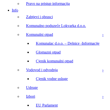
Pravo na pristup informacija
Info
Zahtjevi i obrasci
Komunalno poduzeće Lokvarka d.o.o.
Komunalni otpad
Komunalac d.o.o. – Delnice -Informacije
Glomazni otpad
Cjenik komunalni otpad
Vodovod i odvodnja
Cjenik vodne usluge
Udruge
Izbori
EU Parlament