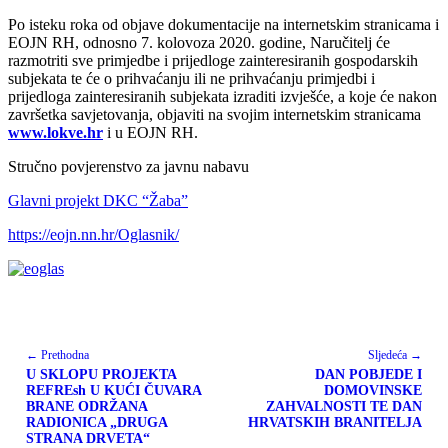
Po isteku roka od objave dokumentacije na internetskim stranicama i
EOJN RH, odnosno 7. kolovoza 2020. godine, Naručitelj će
razmotriti sve primjedbe i prijedloge zainteresiranih gospodarskih
subjekata te će o prihvaćanju ili ne prihvaćanju primjedbi i
prijedloga zainteresiranih subjekata izraditi izvješće, a koje će nakon
završetka savjetovanja, objaviti na svojim internetskim stranicama
www.lokve.hr
i u EOJN RH.
Stručno povjerenstvo za javnu nabavu
Glavni projekt DKC “Žaba”
https://eojn.nn.hr/Oglasnik/
← Prethodna
Sljedeća →
U SKLOPU PROJEKTA
DAN POBJEDE I
REFREsh U KUĆI ČUVARA
DOMOVINSKE
BRANE ODRŽANA
ZAHVALNOSTI TE DAN
RADIONICA „DRUGA
HRVATSKIH BRANITELJA
STRANA DRVETA“