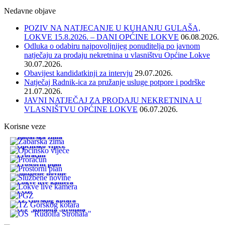
Nedavne objave
POZIV NA NATJECANJE U KUHANJU GULAŠA,
LOKVE 15.8.2026. – DANI OPĆINE LOKVE
06.08.2026.
Odluka o odabiru najpovoljnijeg ponuditelja po javnom
natječaju za prodaju nekretnina u vlasništvu Općine Lokve
30.07.2026.
Obavijest kandidatkinji za intervju
29.07.2026.
Natječaj Radnik-ica za pružanje usluge potpore i podrške
21.07.2026.
JAVNI NATJEČAJ ZA PRODAJU NEKRETNINA U
VLASNIŠTVU OPĆINE LOKVE
06.07.2026.
Korisne veze
Žabarska zima
Općinsko vijeće
Proračun
Prostorni plan
Službene novine
Lokve live kamera
PGŽ
TZ Gorskog kotara
OŠ "Rudolfa Strohala"