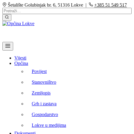
Šetalište Golubinjak br. 6, 51316 Lokve |
+385 51 549 517
Vijesti
Općina
Povijest
Stanovništvo
Zemljopis
Grb i zastava
Gospodarstvo
Lokve u medijima
Dokumenti