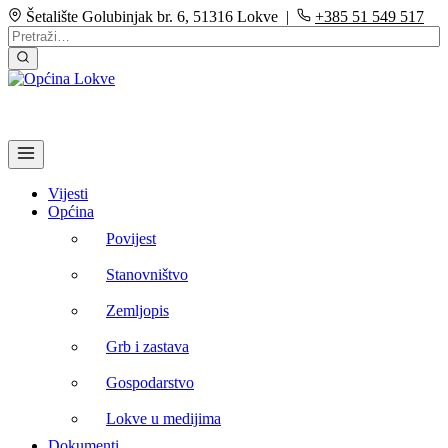
Šetalište Golubinjak br. 6, 51316 Lokve |
+385 51 549 517
Vijesti
Općina
Povijest
Stanovništvo
Zemljopis
Grb i zastava
Gospodarstvo
Lokve u medijima
Dokumenti