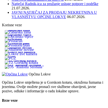
Natječaj Radnik-ica za pružanje usluge potpore i podrške
21.07.2026.
JAVNI NATJEČAJ ZA PRODAJU NEKRETNINA U
VLASNIŠTVU OPĆINE LOKVE
06.07.2026.
Korisne veze
Žabarska zima
Općinsko vijeće
Proračun
Prostorni plan
Službene novine
Lokve live kamera
PGŽ
TZ Gorskog kotara
OŠ "Rudolfa Strohala"
Općina Lokve
Općina Lokve smještena je u Gorskom kotaru, okružena šumama i
jezerima. Ovdje možete pronaći sve službene obavijesti, javne
pozive, odluke i informacije o radu lokalne uprave.
Brze veze