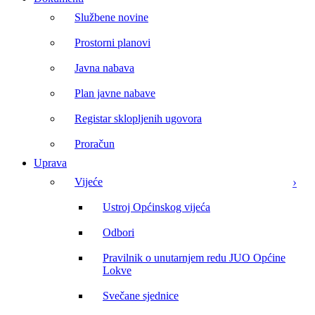
Službene novine
Prostorni planovi
Javna nabava
Plan javne nabave
Registar sklopljenih ugovora
Proračun
Uprava
Vijeće
Ustroj Općinskog vijeća
Odbori
Pravilnik o unutarnjem redu JUO Općine
Lokve
Svečane sjednice