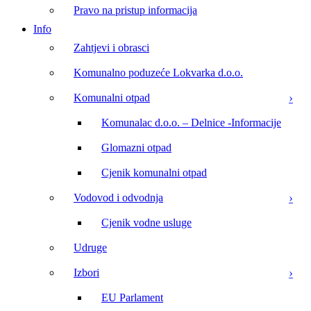
Pravo na pristup informacija
Info
Zahtjevi i obrasci
Komunalno poduzeće Lokvarka d.o.o.
Komunalni otpad
Komunalac d.o.o. – Delnice -Informacije
Glomazni otpad
Cjenik komunalni otpad
Vodovod i odvodnja
Cjenik vodne usluge
Udruge
Izbori
EU Parlament