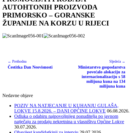
AUTOHTONIH PROIZVODA
PRIMORSKO – GORANSKE
ŽUPANIJE NA KORZU U RIJECI
← Prethodna
Sljedeća →
Čestitka Dan Neovisnosti
Ministarstvo gospodarstva
povećalo alokaciju za
internacionalizaciju s 58
milijuna kuna na 134
milijuna kuna
Nedavne objave
POZIV NA NATJECANJE U KUHANJU GULAŠA,
LOKVE 15.8.2026. – DANI OPĆINE LOKVE
06.08.2026.
Odluka o odabiru najpovoljnijeg ponuditelja po javnom
natječaju za prodaju nekretnina u vlasništvu Općine Lokve
30.07.2026.
Obavijest kandidatkinji za intervju
29.07.2026.