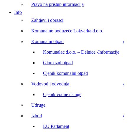
Pravo na pristup informacija
Info
Zahtjevi i obrasci
Komunalno poduzeće Lokvarka d.o.o.
Komunalni otpad
Komunalac d.o.o. – Delnice -Informacije
Glomazni otpad
Cjenik komunalni otpad
Vodovod i odvodnja
Cjenik vodne usluge
Udruge
Izbori
EU Parlament