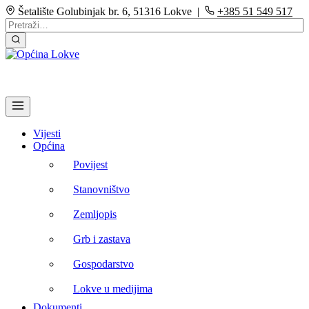
Šetalište Golubinjak br. 6, 51316 Lokve |
+385 51 549 517
Vijesti
Općina
Povijest
Stanovništvo
Zemljopis
Grb i zastava
Gospodarstvo
Lokve u medijima
Dokumenti