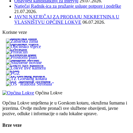
Obavijest kandidatkinji za intervju
29.07.2026.
Natječaj Radnik-ica za pružanje usluge potpore i podrške
21.07.2026.
JAVNI NATJEČAJ ZA PRODAJU NEKRETNINA U
VLASNIŠTVU OPĆINE LOKVE
06.07.2026.
Korisne veze
Žabarska zima
Općinsko vijeće
Proračun
Prostorni plan
Službene novine
Lokve live kamera
PGŽ
TZ Gorskog kotara
OŠ "Rudolfa Strohala"
Općina Lokve
Općina Lokve smještena je u Gorskom kotaru, okružena šumama i
jezerima. Ovdje možete pronaći sve službene obavijesti, javne
pozive, odluke i informacije o radu lokalne uprave.
Brze veze