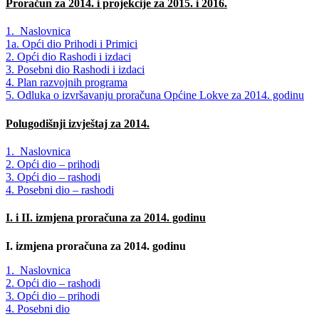
Proračun za 2014. i projekcije za 2015. i 2016.
1. Naslovnica
1a. Opći dio Prihodi i Primici
2. Opći dio Rashodi i izdaci
3. Posebni dio Rashodi i izdaci
4. Plan razvojnih programa
5. Odluka o izvršavanju proračuna Općine Lokve za 2014. godinu
Polugodišnji izvještaj za 2014.
1. Naslovnica
2. Opći dio – prihodi
3. Opći dio – rashodi
4. Posebni dio – rashodi
I. i II. izmjena proračuna za 2014. godinu
I. izmjena proračuna za 2014. godinu
1. Naslovnica
2. Opći dio – rashodi
3. Opći dio – prihodi
4. Posebni dio