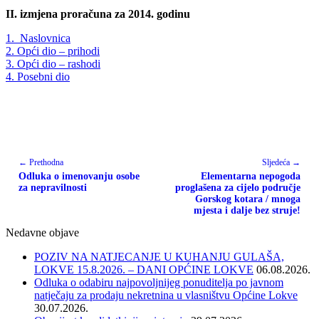
II. izmjena proračuna za 2014. godinu
1. Naslovnica
2. Opći dio – prihodi
3. Opći dio – rashodi
4. Posebni dio
← Prethodna
Sljedeća →
Odluka o imenovanju osobe
Elementarna nepogoda
za nepravilnosti
proglašena za cijelo područje
Gorskog kotara / mnoga
mjesta i dalje bez struje!
Nedavne objave
POZIV NA NATJECANJE U KUHANJU GULAŠA,
LOKVE 15.8.2026. – DANI OPĆINE LOKVE
06.08.2026.
Odluka o odabiru najpovoljnijeg ponuditelja po javnom
natječaju za prodaju nekretnina u vlasništvu Općine Lokve
30.07.2026.