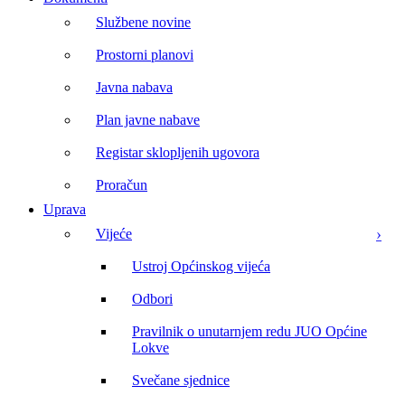
Službene novine
Prostorni planovi
Javna nabava
Plan javne nabave
Registar sklopljenih ugovora
Proračun
Uprava
Vijeće
Ustroj Općinskog vijeća
Odbori
Pravilnik o unutarnjem redu JUO Općine
Lokve
Svečane sjednice