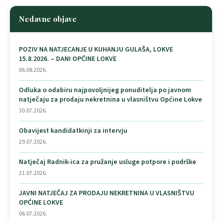
Nedavne objave
POZIV NA NATJECANJE U KUHANJU GULAŠA, LOKVE
15.8.2026. – DANI OPĆINE LOKVE
06.08.2026.
Odluka o odabiru najpovoljnijeg ponuditelja po javnom
natječaju za prodaju nekretnina u vlasništvu Općine Lokve
30.07.2026.
Obavijest kandidatkinji za intervju
29.07.2026.
Natječaj Radnik-ica za pružanje usluge potpore i podrške
21.07.2026.
JAVNI NATJEČAJ ZA PRODAJU NEKRETNINA U VLASNIŠTVU
OPĆINE LOKVE
06.07.2026.