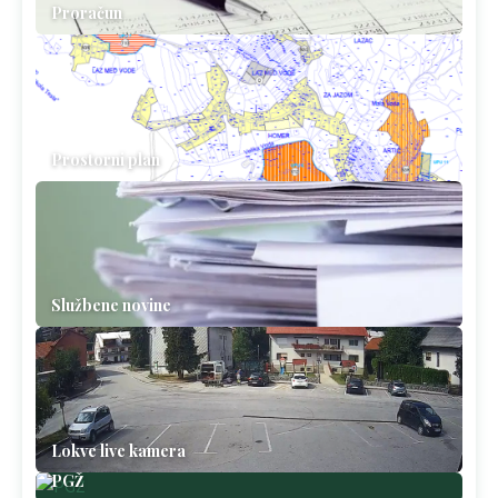
Proračun
Prostorni plan
Službene novine
Lokve live kamera
PGŽ