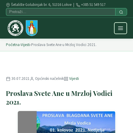
Šetalište Golubinjak br. 6, 51316 Lokve |
+385 51 549 517
Početna
›
Vijesti
›
Proslava Svete Ane u Mrzloj Vodici 2021.
30.07.2021
Općinski načelnik
Vijesti
Proslava Svete Ane u Mrzloj Vodici
2021.