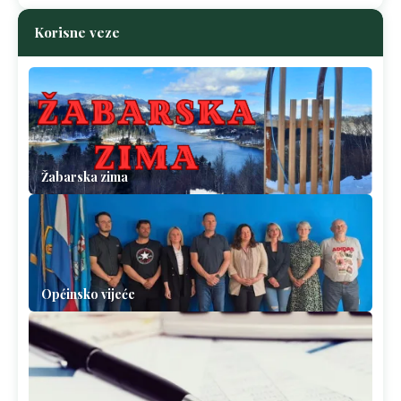
Korisne veze
Žabarska zima
Općinsko vijeće