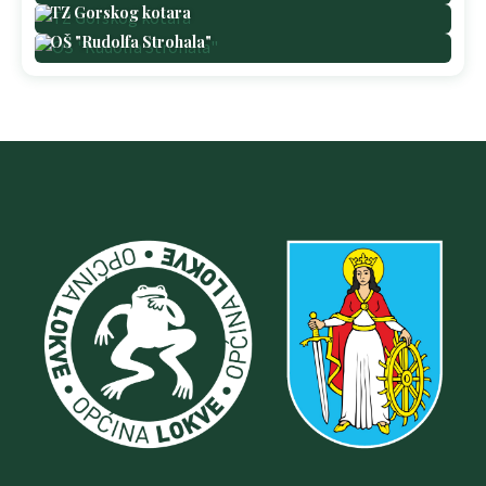
TZ Gorskog kotara
OŠ "Rudolfa Strohala"