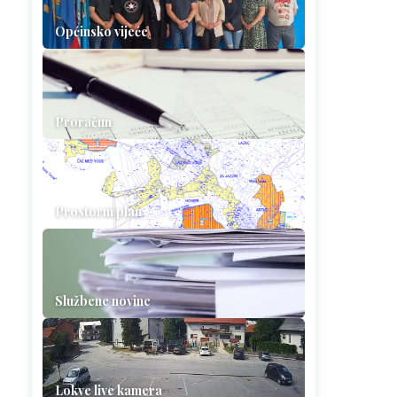
Općinsko vijeće
Proračun
Prostorni plan
Službene novine
Lokve live kamera