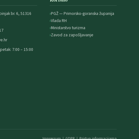
binjak br. 6, 51316
PGŽ — Primorsko-goranska županija
Vlada RH
Ministarstvo turizma
17
Zavod za zapošljavanje
e.hr
petak: 7:00 – 15:00
Impressum
|
GDPR
|
Pristup informacijama