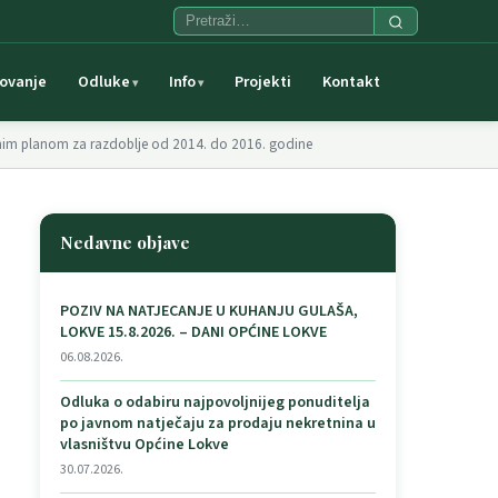
ovanje
Odluke
Info
Projekti
Kontakt
jnim planom za razdoblje od 2014. do 2016. godine
Nedavne objave
POZIV NA NATJECANJE U KUHANJU GULAŠA,
LOKVE 15.8.2026. – DANI OPĆINE LOKVE
06.08.2026.
Odluka o odabiru najpovoljnijeg ponuditelja
po javnom natječaju za prodaju nekretnina u
vlasništvu Općine Lokve
30.07.2026.