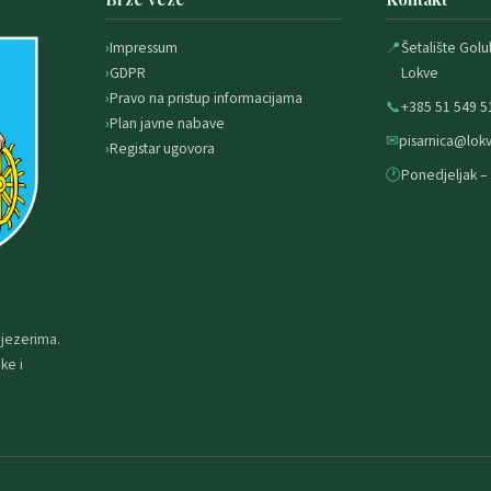
Impressum
📍
Šetalište Golu
GDPR
Lokve
Pravo na pristup informacijama
📞
+385 51 549 5
Plan javne nabave
✉
pisarnica@lokv
Registar ugovora
🕐
Ponedjeljak – 
 jezerima.
ke i