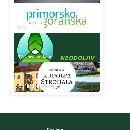
PGŽ
TZ Gorskog kotara
OŠ "Rudolfa Strohala"
Korisno