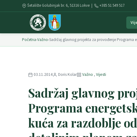
Šetalište Golubinjak br. 6, 51316 Lokve |
+385 51 549 517
Vij
Početna
›
Važno
›
Sadržaj glavnog projekta za provođenje Programa e
03.11.2014
Doris Kolar
Važno
,
Vijesti
Sadržaj glavnog pro
Programa energetske
kuća za razdoblje od