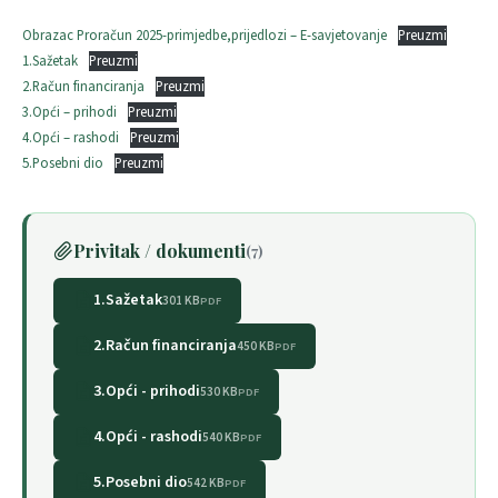
Obrazac Proračun 2025-primjedbe,prijedlozi – E-savjetovanje
Preuzmi
1.Sažetak
Preuzmi
2.Račun financiranja
Preuzmi
3.Opći – prihodi
Preuzmi
4.Opći – rashodi
Preuzmi
5.Posebni dio
Preuzmi
Privitak / dokumenti
(7)
1.Sažetak
301 KB
PDF
2.Račun financiranja
450 KB
PDF
3.Opći - prihodi
530 KB
PDF
4.Opći - rashodi
540 KB
PDF
5.Posebni dio
542 KB
PDF