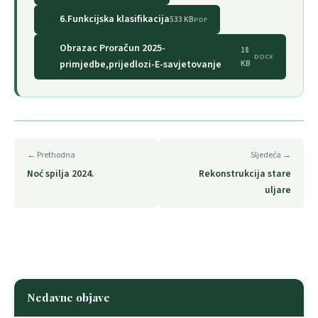
6.Funkcijska klasifikacija
533 KB
PDF
Obrazac Proračun 2025-
18
DOCX
primjedbe,prijedlozi-E-savjetovanje
KB
← Prethodna
Sljedeća →
Noć spilja 2024.
Rekonstrukcija stare
uljare
Nedavne objave