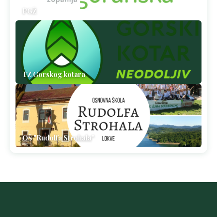
PGŽ
TZ Gorskog kotara
OŠ "Rudolfa Strohala"