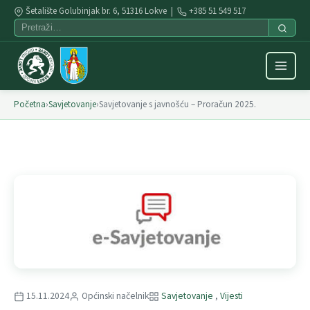
Šetalište Golubinjak br. 6, 51316 Lokve |
+385 51 549 517
Početna
›
Savjetovanje
›
Savjetovanje s javnošću – Proračun 2025.
15.11.2024
Općinski načelnik
Savjetovanje
,
Vijesti