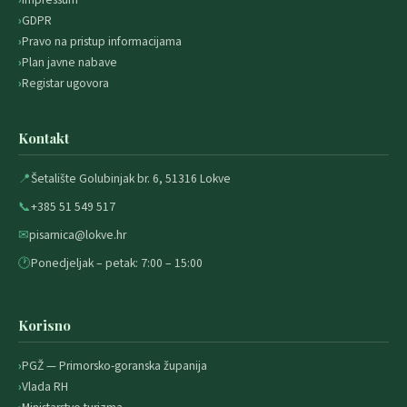
GDPR
Pravo na pristup informacijama
Plan javne nabave
Registar ugovora
Kontakt
📍
Šetalište Golubinjak br. 6, 51316 Lokve
📞
+385 51 549 517
✉
pisarnica@lokve.hr
🕐
Ponedjeljak – petak: 7:00 – 15:00
Korisno
PGŽ — Primorsko-goranska županija
Vlada RH