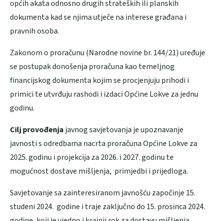
općih akata odnosno drugih strateških ili planskih
dokumenta kad se njima utječe na interese građana i
pravnih osoba.
Zakonom o proračunu (Narodne novine br. 144/21) uređuje
se postupak donošenja proračuna kao temeljnog
financijskog dokumenta kojim se procjenjuju prihodi i
primici te utvrđuju rashodi i izdaci Općine Lokve za jednu
godinu.
Cilj provođenja
javnog savjetovanja je upoznavanje
javnosti s odredbama nacrta proračuna Općine Lokve za
2025. godinu i projekcija za 2026. i 2027. godinu te
mogućnost dostave mišljenja, primjedbi i prijedloga.
Savjetovanje sa zainteresiranom javnošću započinje 15.
studeni 2024. godine i traje zaključno do 15. prosinca 2024.
godine, koji je ujedno i krajnji rok za dostavu mišljenja,