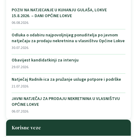
POZIV NA NATJECANJE U KUHANJU GULAŠA, LOKVE
15.8.2026. – DANI OPĆINE LOKVE
06.08.2026.
Odluka o odabiru najpovoljnijeg ponuditelja po javnom
natječaju za prodaju nekretnina u vlasništvu Općine Lokve
30.07.2026.
Obavijest kandidatkinji za intervju
29.07.2026.
Natječaj Radnik-ica za pružanje usluge potpore i podrške
21.07.2026.
JAVNI NATJEČAJ ZA PRODAJU NEKRETNINA U VLASNIŠTVU
OPĆINE LOKVE
06.07.2026.
Korisne veze