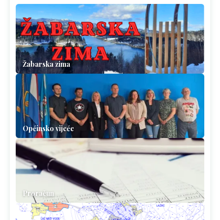
Žabarska zima
Općinsko vijeće
Proračun