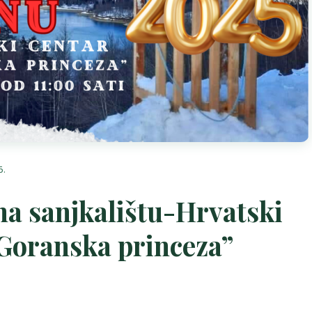
5.
na sanjkalištu-Hrvatski
“Goranska princeza”