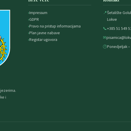
Impressum
📍
Šetalište Golu
GDPR
Lokve
Pravo na pristup informacijama
📞
+385 51 549 5
Plan javne nabave
✉
pisarnica@lokv
Registar ugovora
🕐
Ponedjeljak – 
 jezerima.
ke i