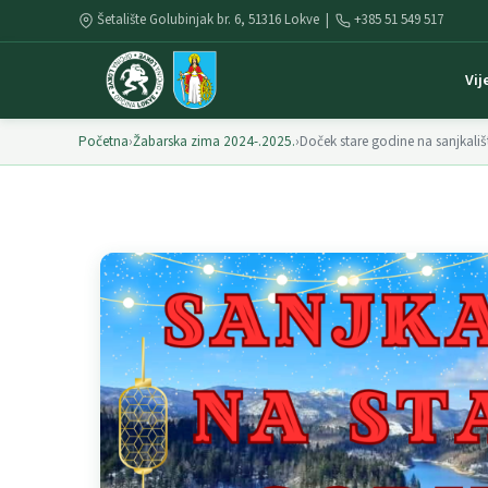
Šetalište Golubinjak br. 6, 51316 Lokve |
+385 51 549 517
Vij
Početna
›
Žabarska zima 2024-.2025.
›
Doček stare godine na sanjkališ