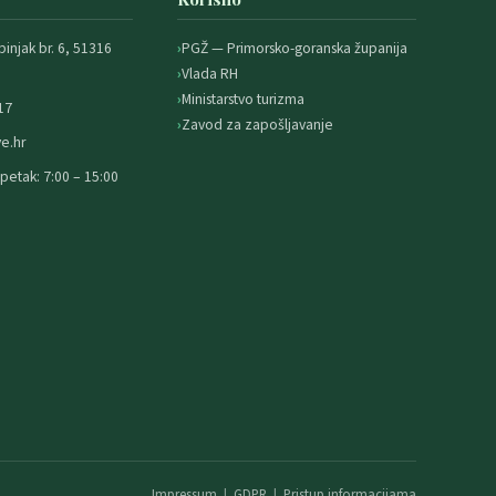
binjak br. 6, 51316
PGŽ — Primorsko-goranska županija
Vlada RH
Ministarstvo turizma
17
Zavod za zapošljavanje
e.hr
petak: 7:00 – 15:00
Impressum
|
GDPR
|
Pristup informacijama