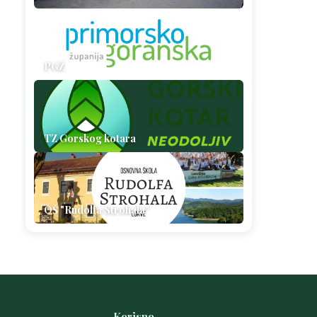
PGŽ
TZ Gorskog kotara
OŠ "Rudolfa Strohala"
Korisno