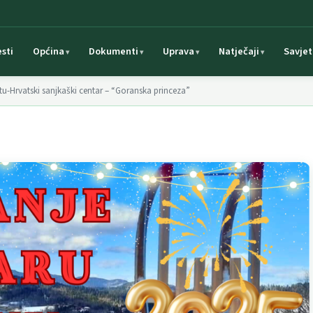
esti
Općina
Dokumenti
Uprava
Natječaji
Savjet
tu-Hrvatski sanjkaški centar – “Goranska princeza”