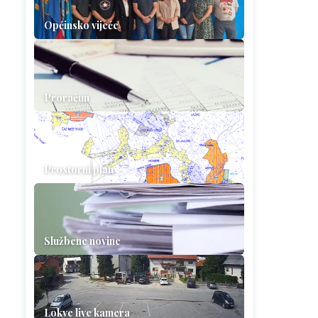
Općinsko vijeće
Proračun
Prostorni plan
Službene novine
Lokve live kamera