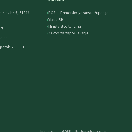
binjak br. 6, 51316
PGŽ — Primorsko-goranska županija
Vlada RH
Ministarstvo turizma
17
Zavod za zapošljavanje
e.hr
petak: 7:00 – 15:00
Impressum
|
GDPR
|
Pristup informacijama