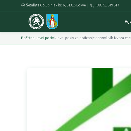
Šetalište Golubinjak br. 6, 51316 Lokve |
+385 51 549 517
Vij
Početna
›
Javni pozivi
›
Javni poziv za poticanje obnovljivih izvora en