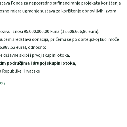
dstava Fonda za neposredno sufinanciranje projekata korištenja
nosno mjera ugradnje sustava za korištenje obnovljivih izvora
ivu iznosi 95.000.000,00 kuna (12.608.666,80 eura).
putem sredstava donacija, pričemu se po obiteljskoj kući može
16.988,52 eura), odnosno:
državne skrbi i prvoj skupini otoka,
im područjima i drugoj skupini otoka,
a Republike Hrvatske
22)