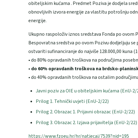
obiteljskim kućama . Predmet Poziva je dodjela sre
obnovljivih izvora energije za vlastitu potrošnju od
energije.
Ukupno raspoloživ iznos sredstava Fonda po ovom Poz
Bespovratna sredstva po ovom Pozivu dodjeljuju se 
ostvariti sufinanciranje do najviše 128.000,00 kuna (
• do 80% opravdanih troškova na područjima posebne 
• do 60% opravdanih troškova na brdsko-planinsk
• do 40% opravdanih troškova na ostalim područjim
Javni poziv za OIE u obiteljskim kućama (EnU-2/
Prilog 1. Tehnički uvjeti (EnU-2/22)
Prilog 2. Obrazac 1. Prijavni obrazac (EnU-2/22)
Prilog 3. Obrazac 2. Izjava prijavitelja (EnU-2/22)
https://www.fzoeu.hr/hr/natjecaj/7539?nid=195