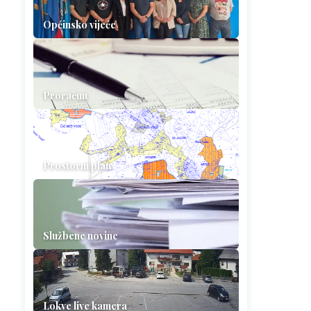
Općinsko vijeće
Proračun
Prostorni plan
Službene novine
Lokve live kamera