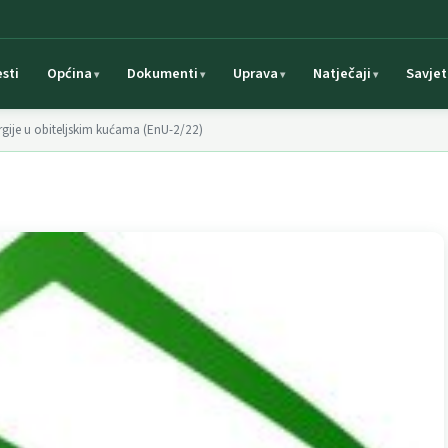
esti
Općina
Dokumenti
Uprava
Natječaji
Savjet
ergije u obiteljskim kućama (EnU-2/22)