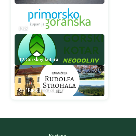
PGŽ
TZ Gorskog kotara
OŠ "Rudolfa Strohala"
Korisno