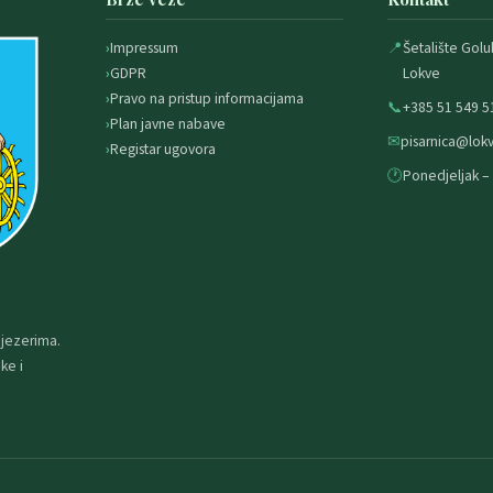
Impressum
📍
Šetalište Golu
GDPR
Lokve
Pravo na pristup informacijama
📞
+385 51 549 5
Plan javne nabave
✉
pisarnica@lokv
Registar ugovora
🕐
Ponedjeljak – 
 jezerima.
ke i