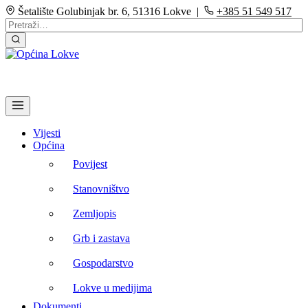
Šetalište Golubinjak br. 6, 51316 Lokve |
+385 51 549 517
Vijesti
Općina
Povijest
Stanovništvo
Zemljopis
Grb i zastava
Gospodarstvo
Lokve u medijima
Dokumenti