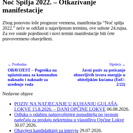
Noć Spilja 2022. – Otkazivanje
manifestacije
Zbog ponovno loše prognoze vremena, manifestacija “Noć spilja
2022.” neće se održati u najavljenom terminu, ove subote 24.rujna.
Za sve ostale pojedinosti i novi termin manifestacije biti ćete
pravovremeno obavješteni.
← Prethodna
Sljedeća →
OBAVIJEST – Pogreška na
Javni poziv za poticanje
uplatnicama za komunalnu
obnovljivih izvora energije u
naknadu i naknade za
obiteljskim kućama (EnU-
uređenje voda
2/22)
Nedavne objave
POZIV NA NATJECANJE U KUHANJU GULAŠA,
LOKVE 15.8.2026. – DANI OPĆINE LOKVE
06.08.2026.
Odluka o odabiru najpovoljnijeg ponuditelja po javnom
natječaju za prodaju nekretnina u vlasništvu Općine Lokve
30.07.2026.
Obavijest kandidatkinji za intervju
29.07.2026.