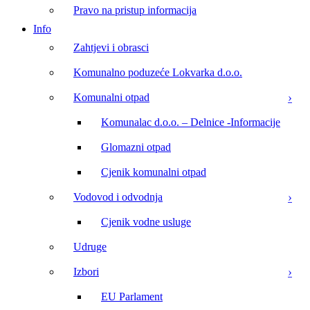
Pravo na pristup informacija
Info
Zahtjevi i obrasci
Komunalno poduzeće Lokvarka d.o.o.
Komunalni otpad
Komunalac d.o.o. – Delnice -Informacije
Glomazni otpad
Cjenik komunalni otpad
Vodovod i odvodnja
Cjenik vodne usluge
Udruge
Izbori
EU Parlament