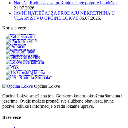
Natječaj Radnik-ica za pružanje usluge potpore i podrške
21.07.2026.
JAVNI NATJEČAJ ZA PRODAJU NEKRETNINA U
VLASNIŠTVU OPĆINE LOKVE
06.07.2026.
Korisne veze
Žabarska zima
Općinsko vijeće
Proračun
Prostorni plan
Službene novine
Lokve live kamera
PGŽ
TZ Gorskog kotara
OŠ "Rudolfa Strohala"
Općina Lokve
Općina Lokve smještena je u Gorskom kotaru, okružena šumama i
jezerima. Ovdje možete pronaći sve službene obavijesti, javne
pozive, odluke i informacije o radu lokalne uprave.
Brze veze