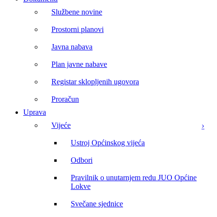
Službene novine
Prostorni planovi
Javna nabava
Plan javne nabave
Registar sklopljenih ugovora
Proračun
Uprava
Vijeće
Ustroj Općinskog vijeća
Odbori
Pravilnik o unutarnjem redu JUO Općine
Lokve
Svečane sjednice