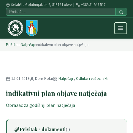
Šetalište Golubinjak br. 6, 51316 Lokve |
+385 51 549 517
Početna
›
Natječaji
›
indikativni plan objave natječaja
15.01.2019
Doris Kolar
Natječaji
,
Odluke i važeći akti
indikativni plan objave natječaja
Obrazac za godišnji plan natječaja
Privitak / dokumenti
(1)