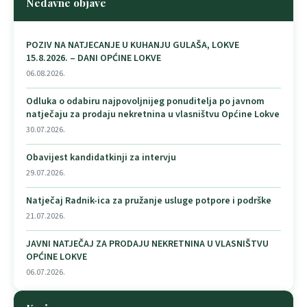
Nedavne objave
POZIV NA NATJECANJE U KUHANJU GULAŠA, LOKVE
15.8.2026. – DANI OPĆINE LOKVE
06.08.2026.
Odluka o odabiru najpovoljnijeg ponuditelja po javnom
natječaju za prodaju nekretnina u vlasništvu Općine Lokve
30.07.2026.
Obavijest kandidatkinji za intervju
29.07.2026.
Natječaj Radnik-ica za pružanje usluge potpore i podrške
21.07.2026.
JAVNI NATJEČAJ ZA PRODAJU NEKRETNINA U VLASNIŠTVU
OPĆINE LOKVE
06.07.2026.