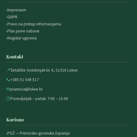
Impressum
GDPR
Pravo na pristup informacijama
Plan javne nabave
Registar ugovora
Kontakt
📍
Šetalište Golubinjak br. 6, 51316 Lokve
📞
+385 51 549 517
✉
pisarnica@lokve.hr
🕐
Ponedjeljak – petak: 7:00 – 15:00
Korisno
PGŽ — Primorsko-goranska županija