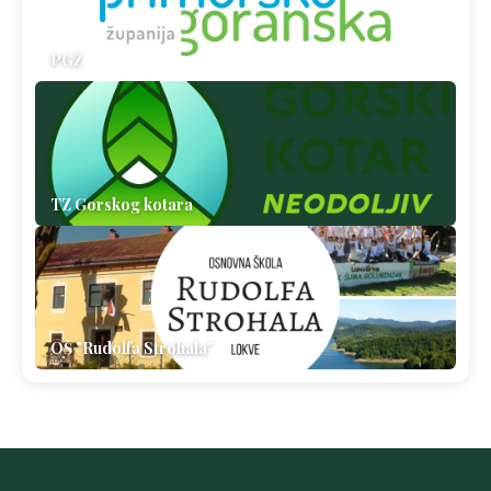
PGŽ
TZ Gorskog kotara
OŠ "Rudolfa Strohala"