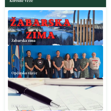
Korisne veze
Žabarska zima
Općinsko vijeće
Proračun