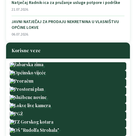
Natječaj Radnik-ica za pružanje usluge potpore i podrške
21.07.2026.
JAVNI NATJEČAJ ZA PRODAJU NEKRETNINA U VLASNIŠTVU
OPĆINE LOKVE
06.07.2026.
Korisne veze
Žabarska zima
Općinsko vijeće
Proračun
Prostorni plan
Službene novine
Lokve live kamera
PGŽ
TZ Gorskog kotara
OŠ "Rudolfa Strohala"