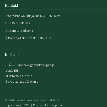
Kontakt
📍
Šetalište Golubinjak br. 6, 51316 Lokve
📞
+385 51 549 517
✉
pisarnica@lokve.hr
🕐
Ponedjeljak – petak: 7:00 – 15:00
Korisno
PGŽ — Primorsko-goranska županija
Vlada RH
Ministarstvo turizma
Zavod za zapošljavanje
© 2026
Općina Lokve
. Sva prava pridržana.
Impressum
|
GDPR
|
Pristup informacijama