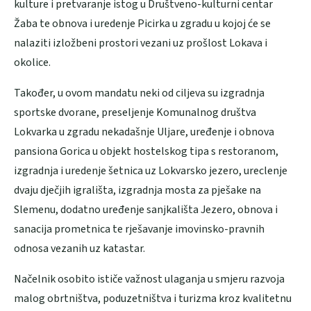
kulture i pretvaranje istog u Društveno-kulturni centar
Žaba te obnova i uredenje Picirka u zgradu u kojoj će se
nalaziti izložbeni prostori vezani uz prošlost Lokava i
okolice.
Također, u ovom mandatu neki od ciljeva su izgradnja
sportske dvorane, preseljenje Komunalnog društva
Lokvarka u zgradu nekadašnje Uljare, uređenje i obnova
pansiona Gorica u objekt hostelskog tipa s restoranom,
izgradnja i uredenje šetnica uz Lokvarsko jezero, ureclenje
dvaju dječjih igrališta, izgradnja mosta za pješake na
Slemenu, dodatno uređenje sanjkališta Jezero, obnova i
sanacija prometnica te rješavanje imovinsko-pravnih
odnosa vezanih uz katastar.
Načelnik osobito ističe važnost ulaganja u smjeru razvoja
malog obrtništva, poduzetništva i turizma kroz kvalitetnu