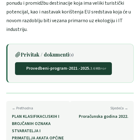
ponudu i promidžbu destinacije koja ima veliki turistički
potencijal, kao i nastavak korištenja EU sredstava koja će u
novom razdoblju biti vezana primarno uz ekologiju i IT
industriju.
Privitak / dokumenti
(1)
Provedbeni-program-2021.-2025.
3.6 MB
PDF
← Prethodna
Sljedeća →
PLAN KLASIFIKACIJSKIH I
Proračunska godina 2022.
BROJČANIH OZNAKA
STVARATELJA I
PRIMATELJA AKATA OPĆINE