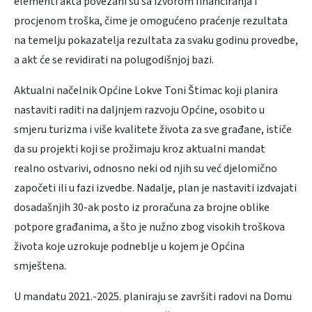
elementi akta povezani su sa izvorom financiranja i
procjenom troška, čime je omogućeno praćenje rezultata
na temelju pokazatelja rezultata za svaku godinu provedbe,
a akt će se revidirati na polugodišnjoj bazi.
Aktualni načelnik Općine Lokve Toni Štimac koji planira
nastaviti raditi na daljnjem razvoju Općine, osobito u
smjeru turizma i više kvalitete života za sve građane, ističe
da su projekti koji se prožimaju kroz aktualni mandat
realno ostvarivi, odnosno neki od njih su već djelomično
započeti ili u fazi izvedbe. Nadalje, plan je nastaviti izdvajati
dosadašnjih 30-ak posto iz proračuna za brojne oblike
potpore građanima, a što je nužno zbog visokih troškova
života koje uzrokuje podneblje u kojem je Općina
smještena.
U mandatu 2021.-2025. planiraju se završiti radovi na Domu