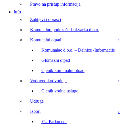
Pravo na pristup informacija
Info
Zahtjevi i obrasci
Komunalno poduzeće Lokvarka d.o.o.
Komunalni otpad
Komunalac d.o.o. – Delnice -Informacije
Glomazni otpad
Cjenik komunalni otpad
Vodovod i odvodnja
Cjenik vodne usluge
Udruge
Izbori
EU Parlament