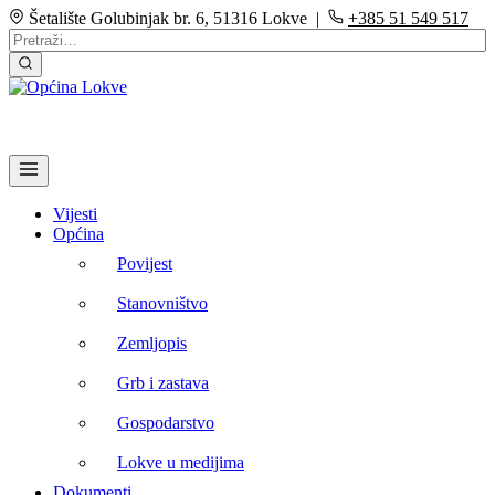
Šetalište Golubinjak br. 6, 51316 Lokve |
+385 51 549 517
Vijesti
Općina
Povijest
Stanovništvo
Zemljopis
Grb i zastava
Gospodarstvo
Lokve u medijima
Dokumenti