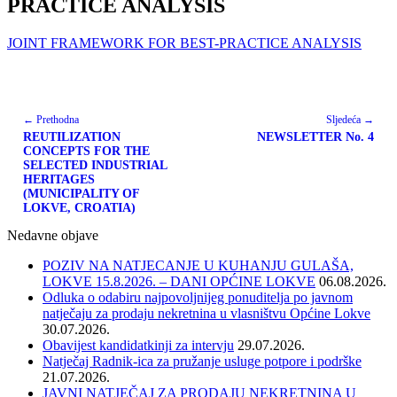
PRACTICE ANALYSIS
JOINT FRAMEWORK FOR BEST-PRACTICE ANALYSIS
← Prethodna
Sljedeća →
REUTILIZATION
NEWSLETTER No. 4
CONCEPTS FOR THE
SELECTED INDUSTRIAL
HERITAGES
(MUNICIPALITY OF
LOKVE, CROATIA)
Nedavne objave
POZIV NA NATJECANJE U KUHANJU GULAŠA,
LOKVE 15.8.2026. – DANI OPĆINE LOKVE
06.08.2026.
Odluka o odabiru najpovoljnijeg ponuditelja po javnom
natječaju za prodaju nekretnina u vlasništvu Općine Lokve
30.07.2026.
Obavijest kandidatkinji za intervju
29.07.2026.
Natječaj Radnik-ica za pružanje usluge potpore i podrške
21.07.2026.
JAVNI NATJEČAJ ZA PRODAJU NEKRETNINA U