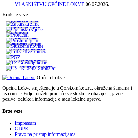
VLASNIŠTVU OPĆINE LOKVE
06.07.2026.
Korisne veze
Žabarska zima
Općinsko vijeće
Proračun
Prostorni plan
Službene novine
Lokve live kamera
PGŽ
TZ Gorskog kotara
OŠ "Rudolfa Strohala"
Općina Lokve
Općina Lokve smještena je u Gorskom kotaru, okružena šumama i
jezerima. Ovdje možete pronaći sve službene obavijesti, javne
pozive, odluke i informacije o radu lokalne uprave.
Brze veze
Impressum
GDPR
Pravo na pristup informacijama