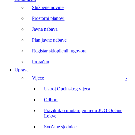
Službene novine
Prostorni planovi
Javna nabava
Plan javne nabave
Registar sklopljenih ugovora
Proračun
Uprava
Vijeće
Ustroj Općinskog vijeća
Odbori
Pravilnik o unutarnjem redu JUO Općine
Lokve
Svečane sjednice