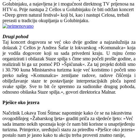
Golubinjaku, a najavljena je i mogućnost direktnog TV prijenosa na
HTV-u. Prije nastupa 2 Cellos u Golubinjaku će biti održan koncert
»Deep green natural festival« koji bi, kao i nastupi Celosa, trebali
prerasti u tradiciju okupljanja u Golubinjaku.
Drugi pohod
Taj koncert dogovora se već oko dvije godine a najzaslužnija za
dolazak 2 Cellos je Andrea Šafar iz lokvarskog »Komunalca« koja
je vodila dogovore koji su sada privedeni kraju. U rujnu ćemo
organizirati i obilazak Staze spilja s čime smo počeli prošle godine, a
realizirali bi ga uz pomoć PD »Špićunak«. Za taj projekt dobili smo
i 30.790 kuna Ministarstva turizma koje već koristimo i počeli smo
preko našeg »Komunalca« zemljane radove, radove čišćenja i
obilježavanje staze te postavljanje interpretacijskih ploča ispred
svake spilje. Sve to bit će spremno za sudionike drugog pohoda,
odnosno obilaska Staze spilja.«, govori direktorica Malnar.
Pješice oko jezera
Načelnik Lokava Toni Štimac napominje kako će se na iskustvima
ovogodišnjeg »Žabarskog ljeta« graditi priča za sljedeće ljeto: »Već
sada imamo nekih spoznaja koje će nam biti korisne u unaprijeđenju
turizma. Primjerice, uređujući stazu za priredbu »Pješice oko jezera«
postalo nam je jasno kako tu akciju treba provesti znatno ranije,