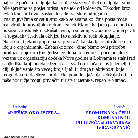
najbolje početkom lipnja, kako bi te staze već tijekom lipnja i srpnja
bile spremne za posjet turista, a ne tek od kolovoza. Također, kroz
jedan konstruktivan sastanak sa lokvarskim udrugama
iznajmljivačima shvatili smo kako se znatna količina posla može
realizirati dobrovoljnim radom i zajedničkim akcijama pa ćemo i to
pokušati, a isto tako pokušat ćemo, u suradnji s organizatorima prvih
»Frogstock« festivala oživjeti i to atraktivno rock okupljanje.
Napokon, tijekom priprema za prvo »Žabarsko ljeto« došlo se i na
ideju o organiziranju»Žabarske zime« čime bismo ovu priredbu
produžili i tijekom tog godišnjeg doba pri čemu su početne ideje
vezane uz organizaciju dočeka Nove godine u Lokvama te stalni rad
sanjkališta kraj motela »Jezero«. U svakom slučaju naš je temeljni
cilj uključivanje što većeg broja ljudi i udruga u aktivnosti koje
mogu dovesti do širenja turističke ponude i jačanja sadržaja koji na
naše područje mogu privlačiti turiste i izletnike, rekao je Štimac.
← Prethodna
Sljedeća →
»PJEŠICE OKO JEZERA«
PROMJENA NA ČELU
KOMUNALNOG
PODUZEĆA »LOKVARKA«
IVICA GRŽANIĆ
Nedavne objave