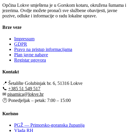
Općina Lokve smještena je u Gorskom kotaru, okružena šumama i
jezerima. Ovdje možete pronaći sve službene obavijesti, javne
pozive, odluke i informacije o radu lokalne uprave.
Brze veze
Impressum
GDPR
Pravo na pristup informacijama
Plan javne nabave
Registar ugovora
Kontakt
📍
Šetalište Golubinjak br. 6, 51316 Lokve
📞
+385 51 549 517
✉
pisarnica@lokve.hr
🕐
Ponedjeljak – petak: 7:00 – 15:00
Korisno
PGŽ — Primorsko-goranska županija
Vlada RH