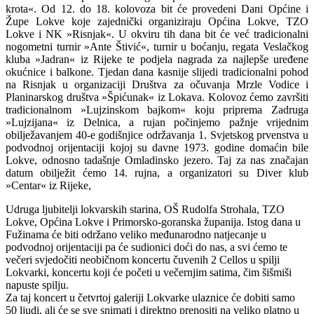
krota«. Od 12. do 18. kolovoza bit će provedeni Dani Općine i
Župe Lokve koje zajednički organiziraju Općina Lokve, TZO
Lokve i NK »Risnjak«. U okviru tih dana bit će već tradicionalni
nogometni turnir »Ante Štivić«, turnir u boćanju, regata Veslačkog
kluba »Jadran« iz Rijeke te podjela nagrada za najlepše uređene
okućnice i balkone. Tjedan dana kasnije slijedi tradicionalni pohod
na Risnjak u organizaciji Društva za očuvanja Mrzle Vodice i
Planinarskog društva »Špićunak« iz Lokava. Kolovoz ćemo završiti
tradicionalnom »Lujzinskom bajkom« koju priprema Zadruga
»Lujzijana« iz Delnica, a rujan počinjemo pažnje vrijednim
obilježavanjem 40-e godišnjice održavanja 1. Svjetskog prvenstva u
podvodnoj orijentaciji kojoj su davne 1973. godine domaćin bile
Lokve, odnosno tadašnje Omladinsko jezero. Taj za nas značajan
datum obilježit ćemo 14. rujna, a organizatori su Diver klub
»Centar« iz Rijeke,
Udruga ljubitelji lokvarskih starina, OŠ Rudolfa Strohala, TZO
Lokve, Općina Lokve i Primorsko-goranska županija. Istog dana u
Fužinama će biti održano veliko međunarodno natjecanje u
podvodnoj orijentaciji pa će sudionici doći do nas, a svi ćemo te
večeri svjedočiti neobičnom koncertu čuvenih 2 Cellos u spilji
Lokvarki, koncertu koji će početi u večernjim satima, čim šišmiši
napuste spilju.
Za taj koncert u četvrtoj galeriji Lokvarke ulaznice će dobiti samo
50 ljudi, ali će se sve snimati i direktno prenositi na veliko platno u