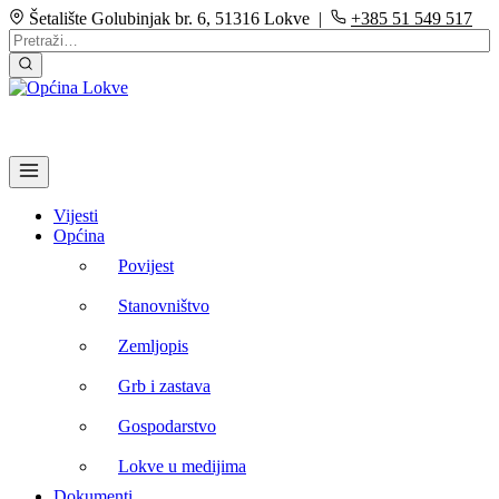
Šetalište Golubinjak br. 6, 51316 Lokve |
+385 51 549 517
Vijesti
Općina
Povijest
Stanovništvo
Zemljopis
Grb i zastava
Gospodarstvo
Lokve u medijima
Dokumenti