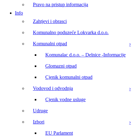
Pravo na pristup informacija
Info
Zahtjevi i obrasci
Komunalno poduzeće Lokvarka d.o.o.
Komunalni otpad
Komunalac d.o.o. – Delnice -Informacije
Glomazni otpad
Cjenik komunalni otpad
Vodovod i odvodnja
Cjenik vodne usluge
Udruge
Izbori
EU Parlament