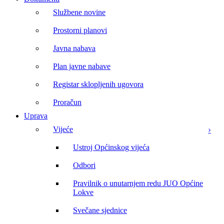
Službene novine
Prostorni planovi
Javna nabava
Plan javne nabave
Registar sklopljenih ugovora
Proračun
Uprava
Vijeće
Ustroj Općinskog vijeća
Odbori
Pravilnik o unutarnjem redu JUO Općine
Lokve
Svečane sjednice