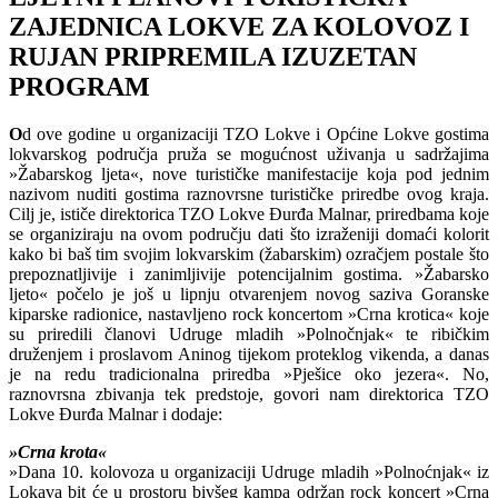
ZAJEDNICA LOKVE ZA KOLOVOZ I
RUJAN PRIPREMILA IZUZETAN
PROGRAM
O
d ove godine u organizaciji TZO Lokve i Općine Lokve gostima
lokvarskog područja pruža se mogućnost uživanja u sadržajima
»Žabarskog ljeta«, nove turističke manifestacije koja pod jednim
nazivom nuditi gostima raznovrsne turističke priredbe ovog kraja.
Cilj je, ističe direktorica TZO Lokve Đurđa Malnar, priredbama koje
se organiziraju na ovom području dati što izraženiji domaći kolorit
kako bi baš tim svojim lokvarskim (žabarskim) ozračjem postale što
prepoznatljivije i zanimljivije potencijalnim gostima. »Žabarsko
ljeto« počelo je još u lipnju otvarenjem novog saziva Goranske
kiparske radionice, nastavljeno rock koncertom »Crna krotica« koje
su priredili članovi Udruge mladih »Polnočnjak« te ribičkim
druženjem i proslavom Aninog tijekom proteklog vikenda, a danas
je na redu tradicionalna priredba »Pješice oko jezera«. No,
raznovrsna zbivanja tek predstoje, govori nam direktorica TZO
Lokve Đurđa Malnar i dodaje:
»Crna krota«
»Dana 10. kolovoza u organizaciji Udruge mladih »Polnoćnjak« iz
Lokava bit će u prostoru bivšeg kampa održan rock koncert »Crna