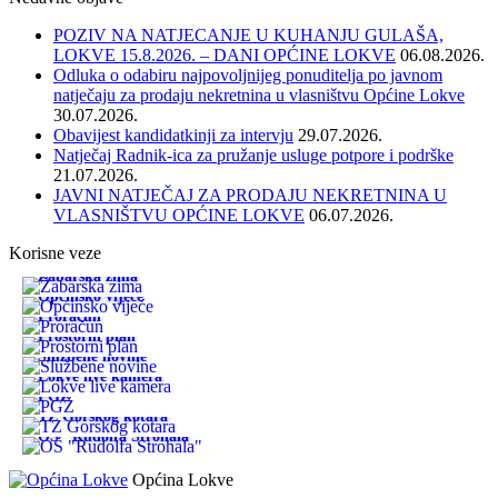
POZIV NA NATJECANJE U KUHANJU GULAŠA,
LOKVE 15.8.2026. – DANI OPĆINE LOKVE
06.08.2026.
Odluka o odabiru najpovoljnijeg ponuditelja po javnom
natječaju za prodaju nekretnina u vlasništvu Općine Lokve
30.07.2026.
Obavijest kandidatkinji za intervju
29.07.2026.
Natječaj Radnik-ica za pružanje usluge potpore i podrške
21.07.2026.
JAVNI NATJEČAJ ZA PRODAJU NEKRETNINA U
VLASNIŠTVU OPĆINE LOKVE
06.07.2026.
Korisne veze
Žabarska zima
Općinsko vijeće
Proračun
Prostorni plan
Službene novine
Lokve live kamera
PGŽ
TZ Gorskog kotara
OŠ "Rudolfa Strohala"
Općina Lokve