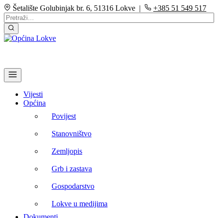
Šetalište Golubinjak br. 6, 51316 Lokve |
+385 51 549 517
Vijesti
Općina
Povijest
Stanovništvo
Zemljopis
Grb i zastava
Gospodarstvo
Lokve u medijima
Dokumenti