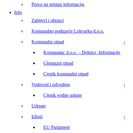
Pravo na pristup informacija
Info
Zahtjevi i obrasci
Komunalno poduzeće Lokvarka d.o.o.
Komunalni otpad
Komunalac d.o.o. – Delnice -Informacije
Glomazni otpad
Cjenik komunalni otpad
Vodovod i odvodnja
Cjenik vodne usluge
Udruge
Izbori
EU Parlament