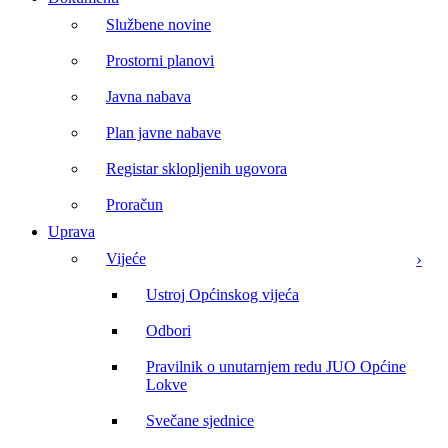
Službene novine
Prostorni planovi
Javna nabava
Plan javne nabave
Registar sklopljenih ugovora
Proračun
Uprava
Vijeće
Ustroj Općinskog vijeća
Odbori
Pravilnik o unutarnjem redu JUO Općine
Lokve
Svečane sjednice