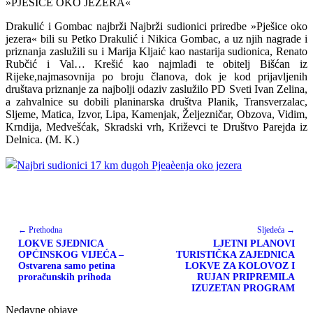
»PJEŠICE OKO JEZERA«
Drakulić i Gombac najbrži Najbrži sudionici priredbe »Pješice oko
jezera« bili su Petko Drakulić i Nikica Gombac, a uz njih nagrade i
priznanja zaslužili su i Marija Kljaić kao nastarija sudionica, Renato
Rubčić i Val… Krešić kao najmlađi te obitelj Bišćan iz
Rijeke,najmasovnija po broju članova, dok je kod prijavljenih
društava priznanje za najbolji odaziv zaslužilo PD Sveti Ivan Zelina,
a zahvalnice su dobili planinarska društva Planik, Transverzalac,
Sljeme, Matica, Izvor, Lipa, Kamenjak, Željezničar, Obzova, Vidim,
Krndija, Medvešćak, Skradski vrh, Križevci te Društvo Parejda iz
Delnica. (M. K.)
← Prethodna
Sljedeća →
LOKVE SJEDNICA
LJETNI PLANOVI
OPĆINSKOG VIJEĆA –
TURISTIČKA ZAJEDNICA
Ostvarena samo petina
LOKVE ZA KOLOVOZ I
proračunskih prihoda
RUJAN PRIPREMILA
IZUZETAN PROGRAM
Nedavne objave