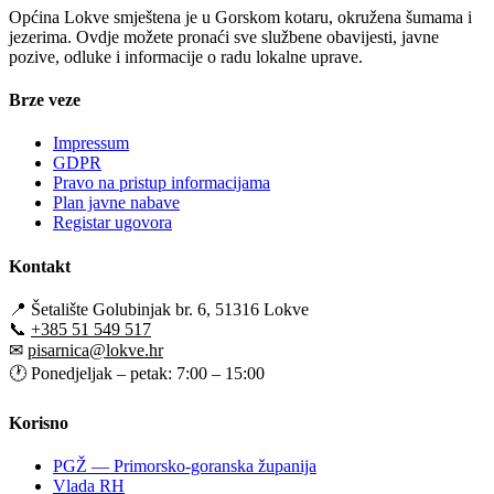
Općina Lokve smještena je u Gorskom kotaru, okružena šumama i
jezerima. Ovdje možete pronaći sve službene obavijesti, javne
pozive, odluke i informacije o radu lokalne uprave.
Brze veze
Impressum
GDPR
Pravo na pristup informacijama
Plan javne nabave
Registar ugovora
Kontakt
📍
Šetalište Golubinjak br. 6, 51316 Lokve
📞
+385 51 549 517
✉
pisarnica@lokve.hr
🕐
Ponedjeljak – petak: 7:00 – 15:00
Korisno
PGŽ — Primorsko-goranska županija
Vlada RH