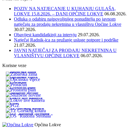
POZIV NA NATJECANJE U KUHANJU GULAŠA,
LOKVE 15.8.2026. – DANI OPĆINE LOKVE
06.08.2026.
Odluka o odabiru najpovoljnijeg ponuditelja po javnom
natječaju za prodaju nekretnina u vlasništvu Općine Lokve
30.07.2026.
Obavijest kandidatkinji za intervju
29.07.2026.
Natječaj Radnik-ica za pružanje usluge potpore i podrške
21.07.2026.
JAVNI NATJEČAJ ZA PRODAJU NEKRETNINA U
VLASNIŠTVU OPĆINE LOKVE
06.07.2026.
Korisne veze
Žabarska zima
Općinsko vijeće
Proračun
Prostorni plan
Službene novine
Lokve live kamera
PGŽ
TZ Gorskog kotara
OŠ "Rudolfa Strohala"
Općina Lokve