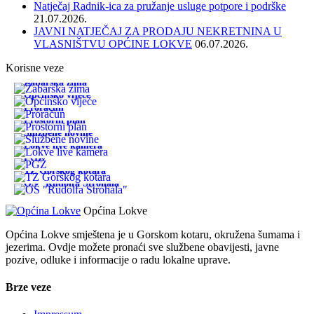
Natječaj Radnik-ica za pružanje usluge potpore i podrške
21.07.2026.
JAVNI NATJEČAJ ZA PRODAJU NEKRETNINA U
VLASNIŠTVU OPĆINE LOKVE
06.07.2026.
Korisne veze
Žabarska zima
Općinsko vijeće
Proračun
Prostorni plan
Službene novine
Lokve live kamera
PGŽ
TZ Gorskog kotara
OŠ "Rudolfa Strohala"
Općina Lokve
Općina Lokve smještena je u Gorskom kotaru, okružena šumama i
jezerima. Ovdje možete pronaći sve službene obavijesti, javne
pozive, odluke i informacije o radu lokalne uprave.
Brze veze