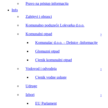
Pravo na pristup informacija
Info
Zahtjevi i obrasci
Komunalno poduzeće Lokvarka d.o.o.
Komunalni otpad
Komunalac d.o.o. – Delnice -Informacije
Glomazni otpad
Cjenik komunalni otpad
Vodovod i odvodnja
Cjenik vodne usluge
Udruge
Izbori
EU Parlament