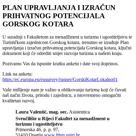
PLAN UPRAVLJANJA I IZRAČUN
PRIHVATNOG POTENCIJALA
GORSKOG KOTARA
U suradnji s Fakultetom za menadžment u turizmu i ugostiteljstvu te
Turističkom zajednicom Gorskog kotara, trenutno se izrađuje Plan
upravljanja i izračun prihvatnog potencijala Gorskog kotara, ključni
dokument koji će odrediti smjer razvoja turizma u našem kraju.
Pozivamo Vas da ispunite kratku anketu i date svoj doprinos.
Link na anketu:
https://ec.europa.eu/eusurvey/runner/GorskiKotarLokalno01
Vaše mišljenje nam je važno u oblikovanju turizma koji će čuvati
naš način života, prirodu i zajednicu, a istovremeno omogućiti
kvalitetan razvoj.
Laura Valentić, mag. oec.
Asistentica
Sveučilište u Rijeci
Fakultet za menadžment u
turizmu i ugostiteljstvu
Primorska 46, p. p. 97,
51410 Opatija
www.fthm.uniri.hr