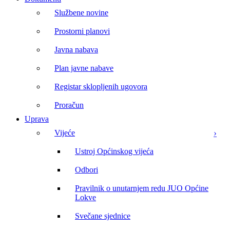
Službene novine
Prostorni planovi
Javna nabava
Plan javne nabave
Registar sklopljenih ugovora
Proračun
Uprava
Vijeće
Ustroj Općinskog vijeća
Odbori
Pravilnik o unutarnjem redu JUO Općine
Lokve
Svečane sjednice