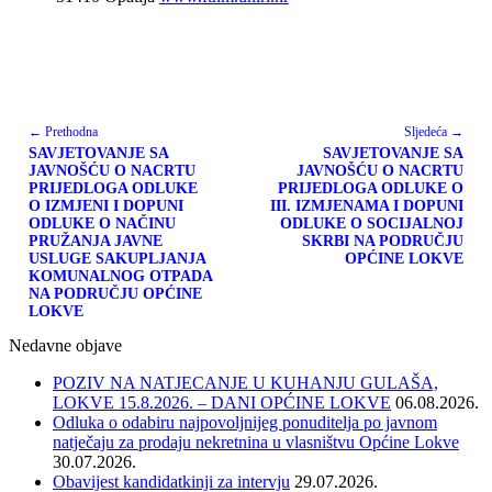
← Prethodna
Sljedeća →
SAVJETOVANJE SA
SAVJETOVANJE SA
JAVNOŠĆU O NACRTU
JAVNOŠĆU O NACRTU
PRIJEDLOGA ODLUKE
PRIJEDLOGA ODLUKE O
O IZMJENI I DOPUNI
III. IZMJENAMA I DOPUNI
ODLUKE O NAČINU
ODLUKE O SOCIJALNOJ
PRUŽANJA JAVNE
SKRBI NA PODRUČJU
USLUGE SAKUPLJANJA
OPĆINE LOKVE
KOMUNALNOG OTPADA
NA PODRUČJU OPĆINE
LOKVE
Nedavne objave
POZIV NA NATJECANJE U KUHANJU GULAŠA,
LOKVE 15.8.2026. – DANI OPĆINE LOKVE
06.08.2026.
Odluka o odabiru najpovoljnijeg ponuditelja po javnom
natječaju za prodaju nekretnina u vlasništvu Općine Lokve
30.07.2026.
Obavijest kandidatkinji za intervju
29.07.2026.