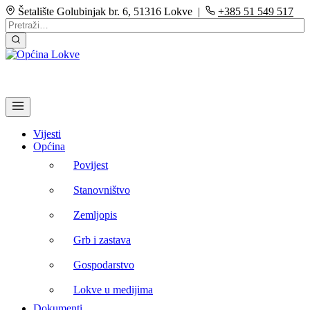
Šetalište Golubinjak br. 6, 51316 Lokve |
+385 51 549 517
Vijesti
Općina
Povijest
Stanovništvo
Zemljopis
Grb i zastava
Gospodarstvo
Lokve u medijima
Dokumenti