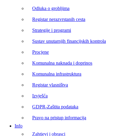
Odluka o grobljima
Registar nerazvrstanih cesta
Strategije i programi
Sustav unutarnjih financijskih kontrola
Procjene
Komunalna naknada i doprinos
Komunalna infrastruktura
Registar vlasništva
Izvješća
GDPR-Zaštita podataka
Pravo na pristup informacija
Info
Zahtjevi i obrasci