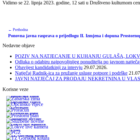
Vidimo se 22. lipnja 2023. godine, 12 sati u Društveno kulturnom ce
← Prethodna
Ponovna javna rasprava o prijedlogu II. Izmjena i dopuna Prostorn
Nedavne objave
POZIV NA NATJECANJE U KUHANJU GULAŠA, LOKVE 
Odluka o odabiru najpovoljnijeg ponuditelja po javnom natječa
Obavijest kandidatkinji za intervju
29.07.2026.
Natječaj Radnik-ica za pružanje usluge potpore i podrške
21.07
JAVNI NATJEČAJ ZA PRODAJU NEKRETNINA U VLA
Korisne veze
Žabarska zima
Općinsko vijeće
Proračun
Prostorni plan
Službene novine
Lokve live kamera
PGŽ
TZ Gorskog kotara