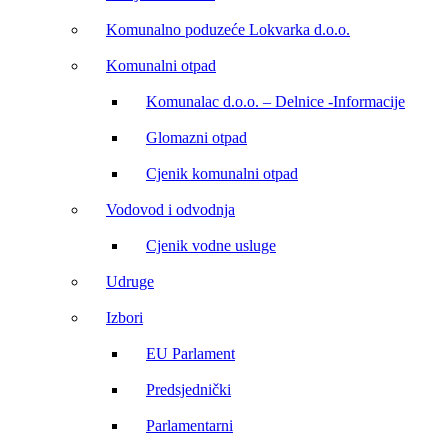
Komunalno poduzeće Lokvarka d.o.o.
Komunalni otpad
Komunalac d.o.o. – Delnice -Informacije
Glomazni otpad
Cjenik komunalni otpad
Vodovod i odvodnja
Cjenik vodne usluge
Udruge
Izbori
EU Parlament
Predsjednički
Parlamentarni