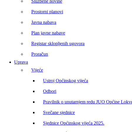
Službene novine
Prostorni planovi
Javna nabava
Plan javne nabave
Registar sklopljenih ugovora
Proračun
Uprava
Vijeće
Ustroj Općinskog vijeća
Odbori
Pravilnik o unutarnjem redu JUO Općine Lokv
Svečane sjednice
Sjednice Općinskog vijeća 2025.