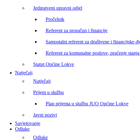
Jedinstveni upravni odjel
Pročelnik
Referent za proračun i financije
Samostalni referent za društvene i financijske dj
Referent za komunalne poslove, praćenje stanja 
Statut Općine Lokve
Natječaji
Natječaji
Prijem u službu
Plan prijema u službu JUO Općine Lokve
Javni pozivi
Savjetovanje
Odluke
Odluke