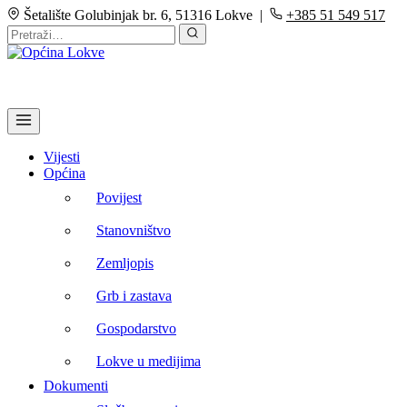
Šetalište Golubinjak br. 6, 51316 Lokve |
+385 51 549 517
Vijesti
Općina
Povijest
Stanovništvo
Zemljopis
Grb i zastava
Gospodarstvo
Lokve u medijima
Dokumenti