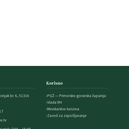
Korisno
binjak br. 6, 51316
PGŽ — Primorsko-goranska županija
Vlada RH
Ministarstvo turizma
17
Zavod za zapošljavanje
e.hr