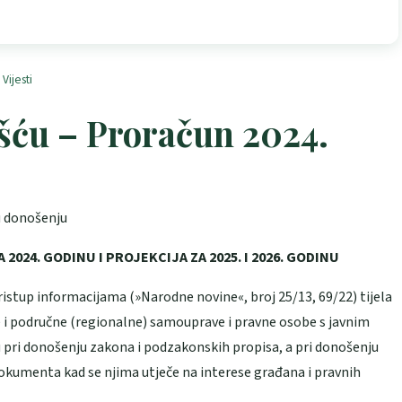
,
Vijesti
ošću – Proračun 2024.
u donošenju
024. GODINU I PROJEKCIJA ZA 2025. I 2026. GODINU
stup informacijama (»Narodne novine«, broj 25/13, 69/22) tijela
ne i područne (regionalne) samouprave i pravne osobe s javnim
u pri donošenju zakona i podzakonskih propisa, a pri donošenju
dokumenta kad se njima utječe na interese građana i pravnih