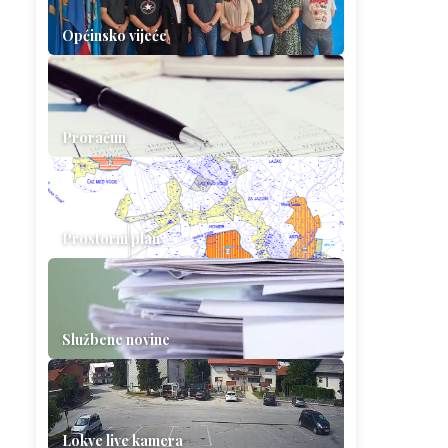
Općinsko vijeće
Proračun
Prostorni plan
Službene novine
Lokve live kamera