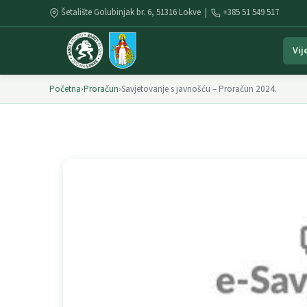
Šetalište Golubinjak br. 6, 51316 Lokve |
+385 51 549 517
Vij
Početna
›
Proračun
›
Savjetovanje s javnošću – Proračun 2024.