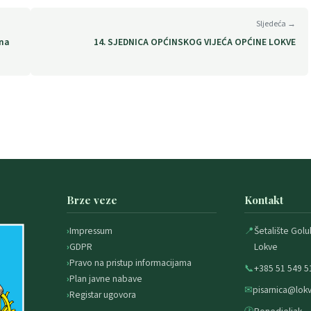
Sljedeća →
una
14. SJEDNICA OPĆINSKOG VIJEĆA OPĆINE LOKVE
Brze veze
Kontakt
Impressum
📍
Šetalište Golu
GDPR
Lokve
Pravo na pristup informacijama
📞
+385 51 549 5
Plan javne nabave
✉
pisarnica@lokv
Registar ugovora