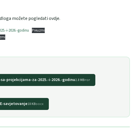
edloga možete pogledati ovdje.
25.-i-2026.-godinu
Preuzmi
zmi
-sa-projekcijama-za-2025.-i-2026.-godinu
2.8 MB
PDF
E-savjetovanje
18 KB
DOCX