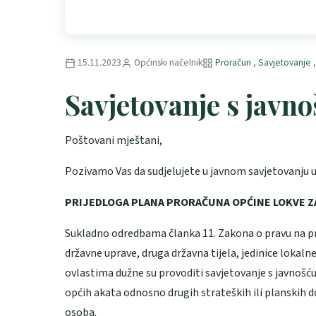
15.11.2023
Općinski načelnik
Proračun
,
Savjetovanje
Savjetovanje s javn
Poštovani mještani,
Pozivamo Vas da sudjelujete u javnom savjetovanju 
PRIJEDLOGA PLANA PRORAČUNA OPĆINE LOKVE ZA 2
Sukladno odredbama članka 11. Zakona o pravu na pri
državne uprave, druga državna tijela, jedinice lokal
ovlastima dužne su provoditi savjetovanje s javnošć
općih akata odnosno drugih strateških ili planskih 
osoba.