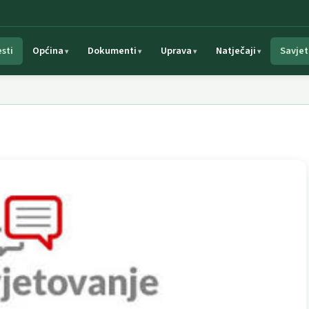
esti
Općina
Dokumenti
Uprava
Natječaji
Savjet