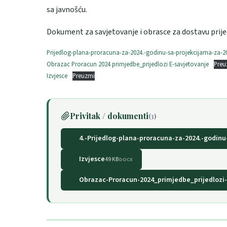
sa javnošću.
Dokument za savjetovanje i obrasce za dostavu prij
Prijedlog-plana-proracuna-za-2024.-godinu-sa-projekcijama-za-20
Obrazac Proracun 2024 primjedbe_prijedlozi E-savjetovanje
Preu
Izvjesce
Preuzmi
Privitak / dokumenti
(3)
4.-Prijedlog-plana-proracuna-za-2024.-godinu
Izvjesce
49 KB
DOCX
Obrazac-Proracun-2024_primjedbe_prijedlozi-