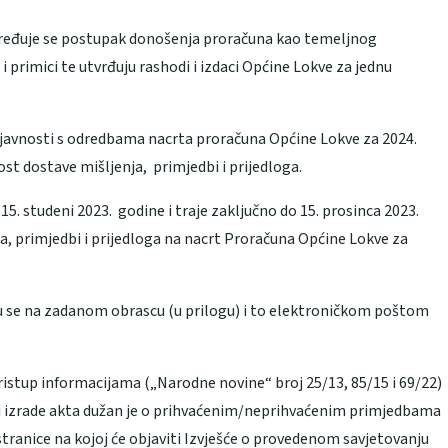
ređuje se postupak donošenja proračuna kao temeljnog
 primici te utvrđuju rashodi i izdaci Općine Lokve za jednu
 javnosti s odredbama nacrta proračuna Općine Lokve za 2024.
ost dostave mišljenja, primjedbi i prijedloga.
5. studeni 2023. godine i traje zaključno do 15. prosinca 2023.
nja, primjedbi i prijedloga na nacrt Proračuna Općine Lokve za
u se na zadanom obrascu (u prilogu) i to elektroničkom poštom
istup informacijama („Narodne novine“ broj 25/13, 85/15 i 69/22)
j izrade akta dužan je o prihvaćenim/neprihvaćenim primjedbama
stranice na kojoj će objaviti Izvješće o provedenom savjetovanju