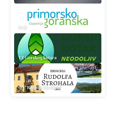
PGŽ
TZ Gorskog kotara
OŠ "Rudolfa Strohala"