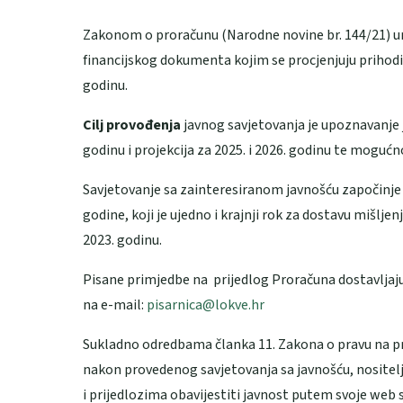
Zakonom o proračunu (Narodne novine br. 144/21) u
financijskog dokumenta kojim se procjenjuju prihodi i
godinu.
Cilj provođenja
javnog savjetovanja je upoznavanje
godinu i projekcija za 2025. i 2026. godinu te mogućn
Savjetovanje sa zainteresiranom javnošću započinje 1
godine, koji je ujedno i krajnji rok za dostavu mišlje
2023. godinu.
Pisane primjedbe na prijedlog Proračuna dostavljaj
na e-mail:
pisarnica@lokve.hr
Sukladno odredbama članka 11. Zakona o pravu na pr
nakon provedenog savjetovanja sa javnošću, nositel
i prijedlozima obavijestiti javnost putem svoje web 