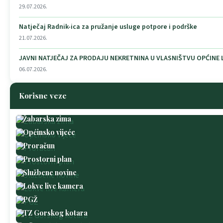
29.07.2026.
Natječaj Radnik-ica za pružanje usluge potpore i podrške
21.07.2026.
JAVNI NATJEČAJ ZA PRODAJU NEKRETNINA U VLASNIŠTVU OPĆINE
06.07.2026.
Korisne veze
Žabarska zima
Općinsko vijeće
Proračun
Prostorni plan
Službene novine
Lokve live kamera
PGŽ
TZ Gorskog kotara