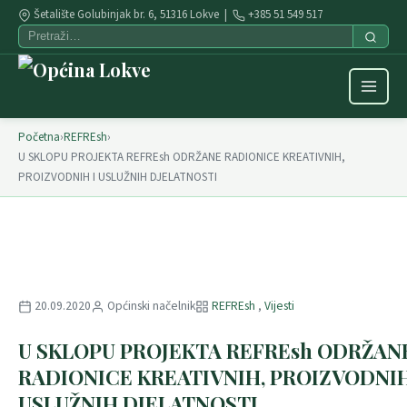
Šetalište Golubinjak br. 6, 51316 Lokve |
+385 51 549 517
Početna
›
REFREsh
›
U SKLOPU PROJEKTA REFREsh ODRŽANE RADIONICE KREATIVNIH,
PROIZVODNIH I USLUŽNIH DJELATNOSTI
20.09.2020
Općinski načelnik
REFREsh
,
Vijesti
U SKLOPU PROJEKTA REFREsh ODRŽAN
RADIONICE KREATIVNIH, PROIZVODNIH
USLUŽNIH DJELATNOSTI