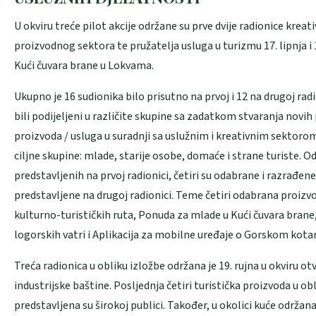
U okviru treće pilot akcije održane su prve dvije radionice kreat
proizvodnog sektora te pružatelja usluga u turizmu 17. lipnja i 1
Kući čuvara brane u Lokvama.
Ukupno je 16 sudionika bilo prisutno na prvoj i 12 na drugoj radi
bili podijeljeni u različite skupine sa zadatkom stvaranja novih
proizvoda / usluga u suradnji sa uslužnim i kreativnim sektorom
ciljne skupine: mlade, starije osobe, domaće i strane turiste. Od
predstavljenih na prvoj radionici, četiri su odabrane i razrađen
predstavljene na drugoj radionici. Teme četiri odabrana proizvo
kulturno-turističkih ruta, Ponuda za mlade u Kući čuvara brane
logorskih vatri i Aplikacija za mobilne uređaje o Gorskom kotar
Treća radionica u obliku izložbe održana je 19. rujna u okviru 
industrijske baštine. Posljednja četiri turistička proizvoda u ob
predstavljena su širokoj publici. Također, u okolici kuće održan