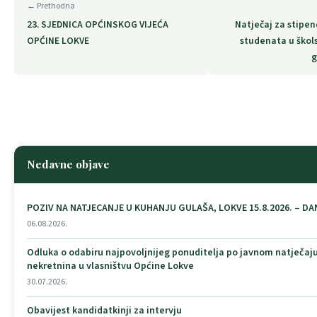
← Prethodna
23. SJEDNICA OPĆINSKOG VIJEĆA
Natječaj za stipen
OPĆINE LOKVE
studenata u škol
g
Nedavne objave
POZIV NA NATJECANJE U KUHANJU GULAŠA, LOKVE 15.8.2026. – DA
06.08.2026.
Odluka o odabiru najpovoljnijeg ponuditelja po javnom natječaj
nekretnina u vlasništvu Općine Lokve
30.07.2026.
Obavijest kandidatkinji za intervju