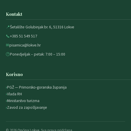
Kontakt
📍
Šetalište Golubinjak br. 6, 51316 Lokve
📞
+385 51 549 517
✉
pisarnica@lokve.hr
🕐
Ponedjeljak – petak: 7:00 – 15:00
Korisno
PGŽ — Primorsko-goranska županija
Vlada RH
Ministarstvo turizma
Zavod za zapošljavanje
© 2026
Općina Lokve
. Sva prava pridržana.