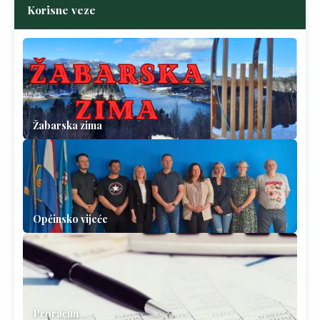
Korisne veze
Žabarska zima
Općinsko vijeće
Proračun