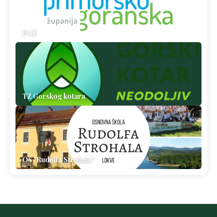
PGŽ
TZ Gorskog kotara
OŠ "Rudolfa Strohala"