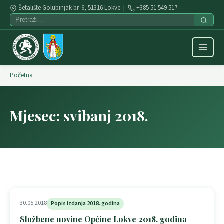
Šetalište Golubinjak br. 6, 51316 Lokve |
+385 51 549 517
Početna
Mjesec:
svibanj 2018.
30.05.2018
Popis izdanja 2018. godina
Službene novine Općine Lokve 2018. godina