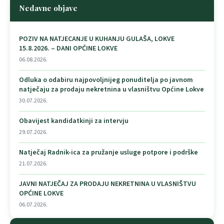
Nedavne objave
POZIV NA NATJECANJE U KUHANJU GULAŠA, LOKVE
15.8.2026. – DANI OPĆINE LOKVE
06.08.2026.
Odluka o odabiru najpovoljnijeg ponuditelja po javnom
natječaju za prodaju nekretnina u vlasništvu Općine Lokve
30.07.2026.
Obavijest kandidatkinji za intervju
29.07.2026.
Natječaj Radnik-ica za pružanje usluge potpore i podrške
21.07.2026.
JAVNI NATJEČAJ ZA PRODAJU NEKRETNINA U VLASNIŠTVU
OPĆINE LOKVE
06.07.2026.