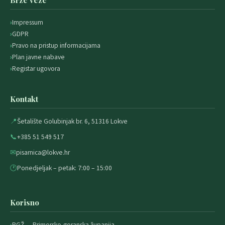
Impressum
GDPR
Pravo na pristup informacijama
Plan javne nabave
Registar ugovora
Kontakt
📍
Šetalište Golubinjak br. 6, 51316 Lokve
📞
+385 51 549 517
✉
pisarnica@lokve.hr
🕐
Ponedjeljak – petak: 7:00 – 15:00
Korisno
PGŽ — Primorsko-goranska županija