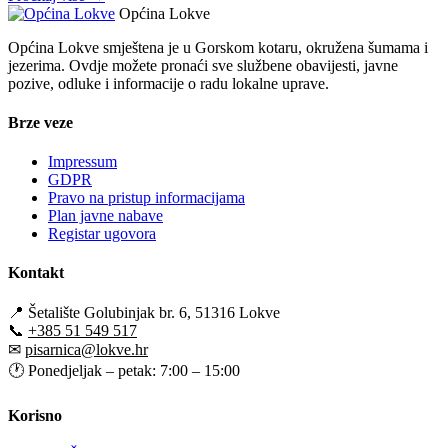
Općina Lokve
Općina Lokve smještena je u Gorskom kotaru, okružena šumama i
jezerima. Ovdje možete pronaći sve službene obavijesti, javne
pozive, odluke i informacije o radu lokalne uprave.
Brze veze
Impressum
GDPR
Pravo na pristup informacijama
Plan javne nabave
Registar ugovora
Kontakt
📍
Šetalište Golubinjak br. 6, 51316 Lokve
📞
+385 51 549 517
✉
pisarnica@lokve.hr
🕐
Ponedjeljak – petak: 7:00 – 15:00
Korisno