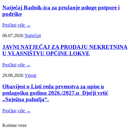
Natječaj Radnik-ica za pružanje usluge potpore i
podrške
Pročitaj više →
06.07.2026
Natječaji
JAVNI NATJEČAJ ZA PRODAJU NEKRETNINA
U VLASNIŠTVU OPĆINE LOKVE
Pročitaj više →
29.06.2026
Vijesti
Obavijest o Listi reda prvenstva za upise u
pedagošku godinu 2026./2027.u Dječji vrtić
„Snježna pahulja“.
Pročitaj više →
Korisne veze