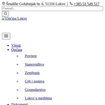
Šetalište Golubinjak br. 6, 51316 Lokve |
+385 51 549 517
Vijesti
Općina
Povijest
Stanovništvo
Zemljopis
Grb i zastava
Gospodarstvo
Lokve u medijima
Dokumenti