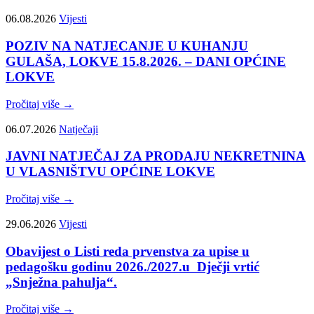
06.08.2026
Vijesti
POZIV NA NATJECANJE U KUHANJU
GULAŠA, LOKVE 15.8.2026. – DANI OPĆINE
LOKVE
Pročitaj više →
06.07.2026
Natječaji
JAVNI NATJEČAJ ZA PRODAJU NEKRETNINA
U VLASNIŠTVU OPĆINE LOKVE
Pročitaj više →
29.06.2026
Vijesti
Obavijest o Listi reda prvenstva za upise u
pedagošku godinu 2026./2027.u Dječji vrtić
„Snježna pahulja“.
Pročitaj više →