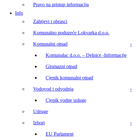
Pravo na pristup informacija
Info
Zahtjevi i obrasci
Komunalno poduzeće Lokvarka d.o.o.
Komunalni otpad
Komunalac d.o.o. – Delnice -Informacije
Glomazni otpad
Cjenik komunalni otpad
Vodovod i odvodnja
Cjenik vodne usluge
Udruge
Izbori
EU Parlament