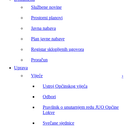
Službene novine
Prostorni planovi
Javna nabava
Plan javne nabave
Registar sklopljenih ugovora
Proračun
Uprava
Vijeće
Ustroj Općinskog vijeća
Odbori
Pravilnik o unutarnjem redu JUO Općine
Lokve
Svečane sjednice