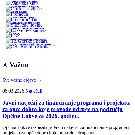
Žabarska zima
Općinsko vijeće
Proračun
Prostorni plan
Službene novine
Lokve live kamera
PGŽ
TZ Gorskog kotara
OŠ "Rudolfa Strohala"
⭐ Važno
Sve važne objave →
06.03.2026
Natječaji
Javni natječaj za financiranje programa i projekata
za opće dobro koje provode udruge na području
Općine Lokve za 2026. godinu.
Općina Lokve raspisala je Javni natječaj za financiranje programa i
projekata za opće dobro koje provode udruge na…