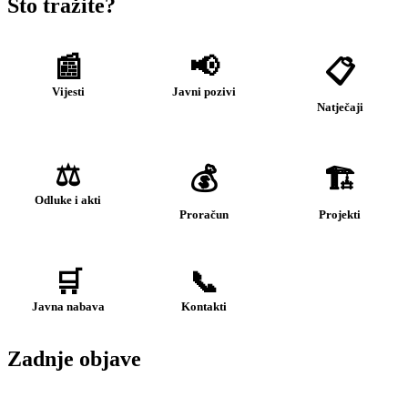
Što tražite?
📰
📢
📋
Vijesti
Javni pozivi
Natječaji
⚖️
💰
🏗️
Odluke i akti
Proračun
Projekti
🛒
📞
Javna nabava
Kontakti
Zadnje objave